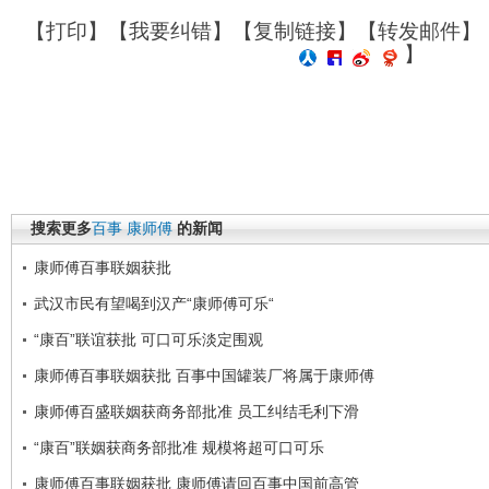
【
打印
】【
我要纠错
】【
复制链接
】【
转发邮件
】
】
搜索更多
百事
康师傅
的新闻
康师傅百事联姻获批
武汉市民有望喝到汉产“康师傅可乐“
“康百”联谊获批 可口可乐淡定围观
康师傅百事联姻获批 百事中国罐装厂将属于康师傅
康师傅百盛联姻获商务部批准 员工纠结毛利下滑
“康百”联姻获商务部批准 规模将超可口可乐
康师傅百事联姻获批 康师傅请回百事中国前高管