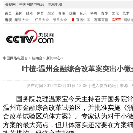
央视网
|
中国网络电视台
|
网站地图
首页
新闻
经济
体育
综艺
春晚
戏曲
音乐
科教
青少
文化
艺术
电视
频道大全
栏目大全
节目大全
直播中国
赛事直播
网络
中国网络电视台
>
新闻台
>
新闻中心
>
叶檀:温州金融综合改革案突出小微
发布时间:2012年03月31日 13:06 |
进入复兴论坛
| 来源：
国务院总理温家宝今天主持召开国务院常
温州市金融综合改革试验区，并批准实施《
合改革试验区总体方案》。专家认为对于小
方案的最大亮点，但具体落实还需要在方案