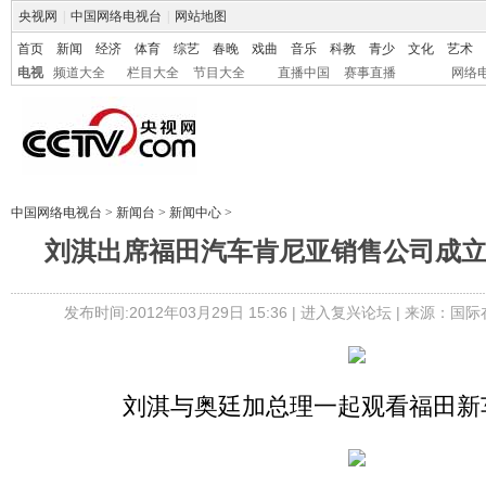
央视网
|
中国网络电视台
|
网站地图
首页
新闻
经济
体育
综艺
春晚
戏曲
音乐
科教
青少
文化
艺术
电视
频道大全
栏目大全
节目大全
直播中国
赛事直播
网络
中国网络电视台
>
新闻台
>
新闻中心
>
刘淇出席福田汽车肯尼亚销售公司成
发布时间:2012年03月29日 15:36 |
进入复兴论坛
| 来源：国
刘淇与奥廷加总理一起观看福田新车