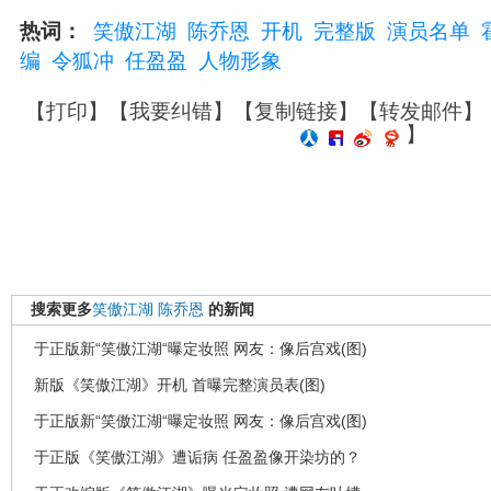
热词：
笑傲江湖
陈乔恩
开机
完整版
演员名单
编
令狐冲
任盈盈
人物形象
【
打印
】【
我要纠错
】【
复制链接
】【
转发邮件
】
】
搜索更多
笑傲江湖
陈乔恩
的新闻
于正版新“笑傲江湖“曝定妆照 网友：像后宫戏(图)
新版《笑傲江湖》开机 首曝完整演员表(图)
于正版新“笑傲江湖“曝定妆照 网友：像后宫戏(图)
于正版《笑傲江湖》遭诟病 任盈盈像开染坊的？