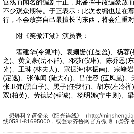
宫戏而闻名的编剧于正，此番挥手改编豪放
不少观众期待。于正表示：此次改编也是在
行，不会放弃自己最擅长的东西，将会注重
附《笑傲江湖》演员表：
霍建华(令狐冲)、袁姗姗(任盈盈)、杨蓉(
之)、黄文豪(岳不群)、邓莎(仪琳)、陈乔恩(
光)、王琳 (林夫人)、寇振海(林振南)、宗峰岩
(定逸)、张倬闻 (陆大有)、吕佳容 (蓝凤凰)、天
张卫健(黑白子)、黑子(任我行)、胡东(左冷禅
双(柏英)、劳德诺(程诚)、杨明娜(宁中则)、梁
想爆料？请登录《阳光连线》（http://minsheng.iq
线0531-81695000，或登录齐鲁网官方微博（@齐