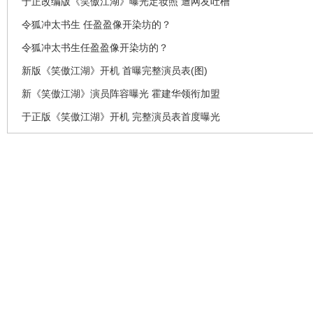
于正改编版《笑傲江湖》曝光定妆照 遭网友吐槽
令狐冲太书生 任盈盈像开染坊的？
令狐冲太书生任盈盈像开染坊的？
新版《笑傲江湖》开机 首曝完整演员表(图)
新《笑傲江湖》演员阵容曝光 霍建华领衔加盟
于正版《笑傲江湖》开机 完整演员表首度曝光