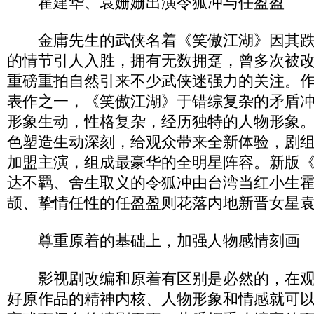
霍建华、袁姗姗出演令狐冲与任盈盈
金庸先生的武侠名着《笑傲江湖》因其跌
的情节引人入胜，拥有无数拥趸，曾多次被
重磅重拍自然引来不少武侠迷强力的关注。
表作之一，《笑傲江湖》于错综复杂的矛盾
形象生动，性格复杂，经历独特的人物形象
色塑造生动深刻，给观众带来全新体验，剧
加盟主演，组成最豪华的全明星阵容。新版
达不羁、舍生取义的令狐冲由台湾当红小生
颉、挚情任性的任盈盈则花落内地新晋女星
尊重原着的基础上，加强人物感情刻画
影视剧改编和原着有区别是必然的，在观
好原作品的精神内核、人物形象和情感就可