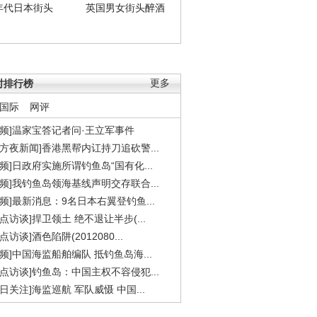
年代日本街头
英国男女街头醉酒
时排行榜
更多
国际
网评
视频]温家宝答记者问·王立军事件
东方夜新闻]香港黑帮内讧持刀追砍警...
视频]日政府实施所谓钓鱼岛“国有化...
视频]我钓鱼岛领海基线声明交存联合...
视频]最新消息：9名日本右翼登钓鱼...
焦点访谈]捍卫领土 绝不退让半步(...
点访谈]酒色陷阱(2012080...
视频]中国海监船舶编队 抵钓鱼岛海...
焦点访谈]钓鱼岛：中国主权不容侵犯...
今日关注]海监巡航 军队威慑 中国...