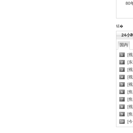
80
锘�
24小
国内
[
1
[
2
[
3
[
4
[
5
[
6
[焦
7
[
8
[
9
[
10