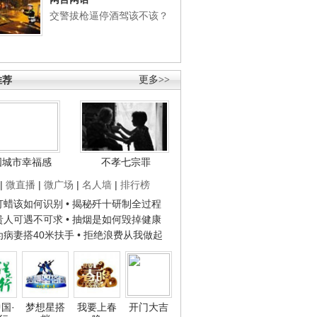
交警拔枪逼停酒驾该不该？
推荐
更多>>
国城市幸福感
不孝七宗罪
|
微直播
|
微广场
|
名人墙
|
排行榜
子打蜡该如何识别
• 揭秘歼十研制全过程
种贵人可遇不可求
• 抽烟是如何毁掉健康
人为病妻搭40米扶手
• 拒绝浪费从我做起
国·
梦想星搭
我要上春
开门大吉