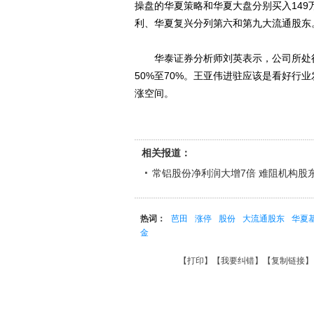
操盘的华夏策略和华夏大盘分别买入149
利、华夏复兴分列第六和第九大流通股东
华泰证券分析师刘英表示，公司所处行
50%至70%。王亚伟进驻应该是看好行
涨空间。
相关报道：
常铝股份净利润大增7倍 难阻机构股
热词：
芭田
涨停
股份
大流通股东
华夏
金
【
打印
】【
我要纠错
】【
复制链接
】