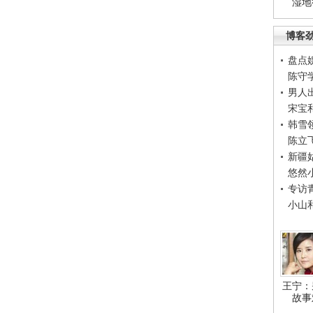
湿地
博客
盘点
陈守
男人
宋宝
韩雪
陈立
新疆
悠然
专访
小山
王宁：
故事