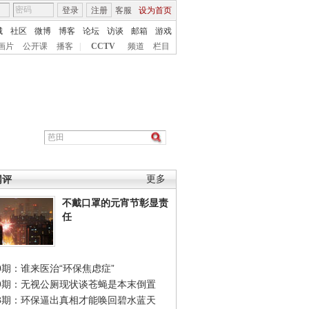
登录
注册
客服
设为首页
城
社区
微博
博客
论坛
访谈
邮箱
游戏
画片
公开课
播客
|
CCTV
频道
栏目
网评
更多
不戴口罩的元宵节彰显责
任
0期：谁来医治“环保焦虑症”
49期：无视公厕现状谈苍蝇是本末倒置
48期：环保逼出真相才能唤回碧水蓝天