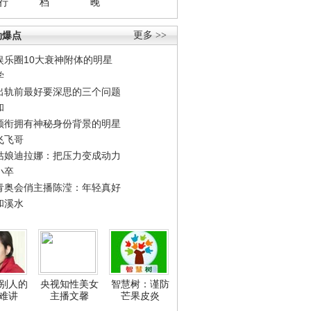
行
档
晚
劲爆点
更多 >>
娱乐圈10大衰神附体的明星
学
出轨前最好要深思的三个问题
和
领衔拥有神秘身份背景的明星
飞飞哥
姑娘迪拉娜：把压力变成动力
小卒
青奥会俏主播陈滢：年轻真好
和溪水
别人的
央视知性美女
智慧树：谨防
难讲
主播文馨
芒果皮炎