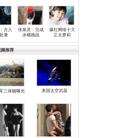
：古人
张泉灵：完成
爆红网络十大
处暑
冰桶挑战
正太萝莉
视频推荐
美国太空武器
军三体舰曝光