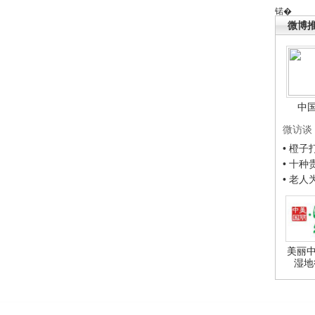
锘�
微博
中
微访谈
• 橙
• 十
• 老
美丽中
湿地