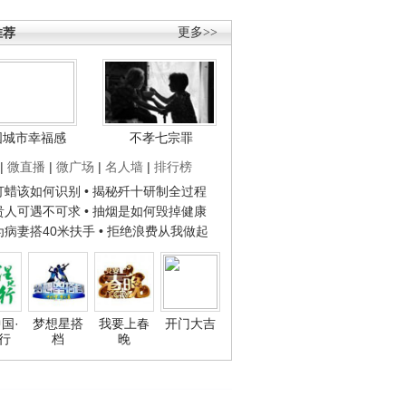
推荐
更多>>
国城市幸福感
不孝七宗罪
|
微直播
|
微广场
|
名人墙
|
排行榜
子打蜡该如何识别
• 揭秘歼十研制全过程
种贵人可遇不可求
• 抽烟是如何毁掉健康
人为病妻搭40米扶手
• 拒绝浪费从我做起
国·
梦想星搭
我要上春
开门大吉
行
档
晚