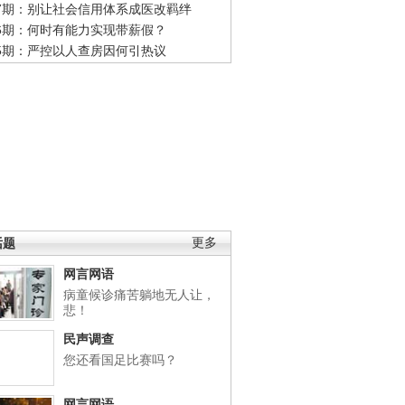
47期：别让社会信用体系成医改羁绊
46期：何时有能力实现带薪假？
45期：严控以人查房因何引热议
话题
更多
网言网语
病童候诊痛苦躺地无人让，
悲！
民声调查
您还看国足比赛吗？
网言网语