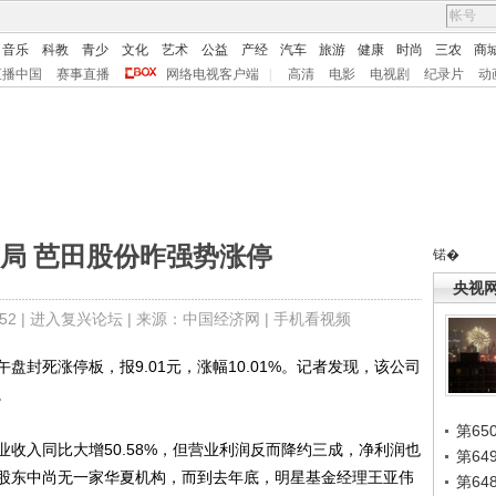
音乐
科教
青少
文化
艺术
公益
产经
汽车
旅游
健康
时尚
三农
商
直播中国
赛事直播
网络电视客户端
|
高清
电影
电视剧
纪录片
动
局 芭田股份昨强势涨停
锘�
央视
2 |
进入复兴论坛
| 来源：中国经济网 |
手机看视频
死涨停板，报9.01元，涨幅10.01%。记者发现，该公司
。
第65
入同比大增50.58%，但营业利润反而降约三成，净利润也
第6
股东中尚无一家华夏机构，而到去年底，明星基金经理王亚伟
第6