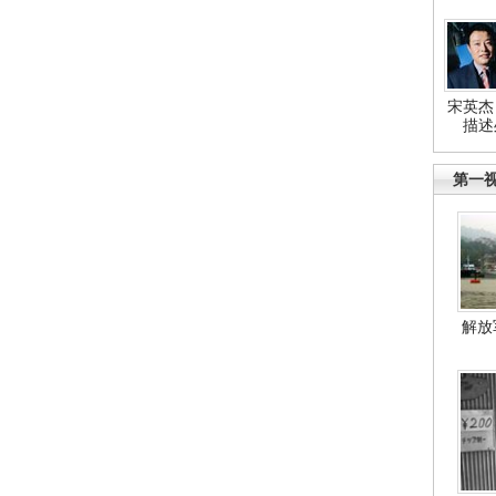
宋英杰
描述
第一
解放