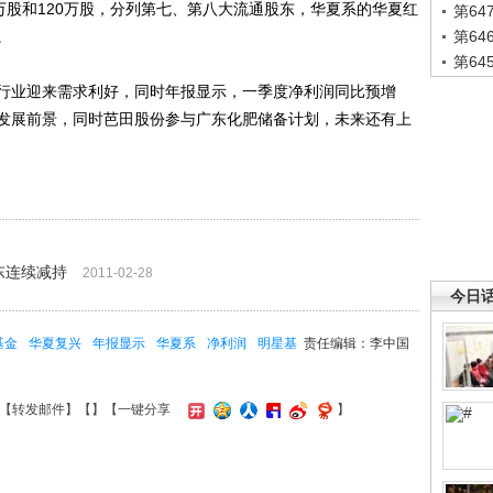
万股和120万股，分列第七、第八大流通股东，华夏系的华夏红
第6
。
第6
第6
业迎来需求利好，同时年报显示，一季度净利润同比预增
业发展前景，同时芭田股份参与广东化肥储备计划，未来还有上
东连续减持
2011-02-28
今日
基金
华夏复兴
年报显示
华夏系
净利润
明星基
责任编辑：李中国
【
转发邮件
】【
】
【一键分享
】