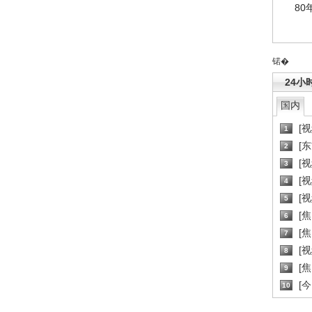
80
锘�
24小
国内
[
1
[
2
[
3
[
4
[
5
[
6
[焦
7
[
8
[
9
[
10