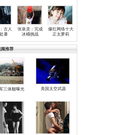
：古人
张泉灵：完成
爆红网络十大
处暑
冰桶挑战
正太萝莉
视频推荐
美国太空武器
军三体舰曝光