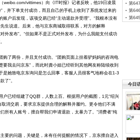
o.com/vittimes）向《IT时报》记者反映，他19日凌晨
第6
游”，并下单支付成功，而且自己的手机上收到了系统发过来的
第6
第6
账户后发现，该项交易已经“主动退款并受理”。“我根本没有
蒋先生说道。后来，他与京东商城取得联系，对方的解释
对外发布”。“但如果不是正式对外发布，为什么我能支付成功
意。
购了两份，并且支付成功。“团购页面上挂着驴妈妈的咨询电
楚要我去问京东”，而此时龚小姐已经听到其他网友称陆续收到
于是她致电京东询问是怎么回事，客服人员很客气地称会在1-3
款了”。
今日
已经组建了QQ群，人数上百。根据用户的截图，1元“绍兴
擅自取消交易，要求京东提供合理的解释并履约。更令他们不满
们所有人账号，擅自帮我们申请退款，太暴力了。”消费者“纯
主要的问题，关键是，未有任何提醒的情况下，京东擅自进入