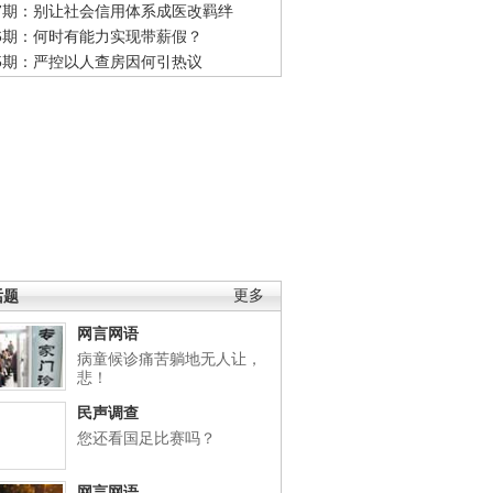
47期：别让社会信用体系成医改羁绊
46期：何时有能力实现带薪假？
45期：严控以人查房因何引热议
话题
更多
网言网语
病童候诊痛苦躺地无人让，
悲！
民声调查
您还看国足比赛吗？
网言网语