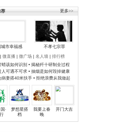
推荐
更多>>
国城市幸福感
不孝七宗罪
|
微直播
|
微广场
|
名人墙
|
排行榜
子打蜡该如何识别
• 揭秘歼十研制全过程
种贵人可遇不可求
• 抽烟是如何毁掉健康
人为病妻搭40米扶手
• 拒绝浪费从我做起
国·
梦想星搭
我要上春
开门大吉
行
档
晚