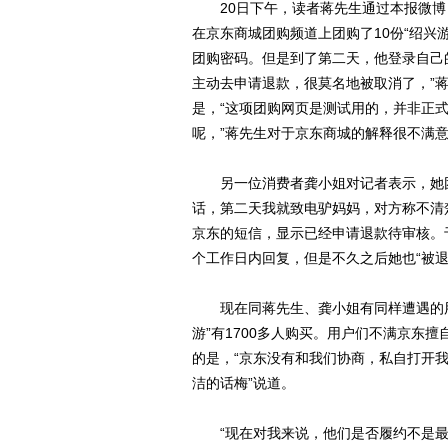
20日下午，读者蒋先生通过本报微博（weib
在京东商城团购频道上团购了10份“绍兴
团购密码。但是到了第二天，他登录自己的
主动去申请退款，很莫名地被取消了，”
是，“这项团购网页是测试用的，并非正式
呢，”蒋先生对于京东商城的解释很不满
另一位消费者龚小姐对记者表示，她团
话，第二天我就致电驴妈妈，对方称不清
京东的短信，显示已经申请退款待审核。
个工作日内回复，但是不久之后她也“被退
现在同蒋先生、龚小姐有同样遭遇的用户
游”有1700多人购买。用户们不满京东
的是，“京东没有和我们协商，私自打开我
洁的话梅”说道。
“现在对我来说，他们是否履约不是最