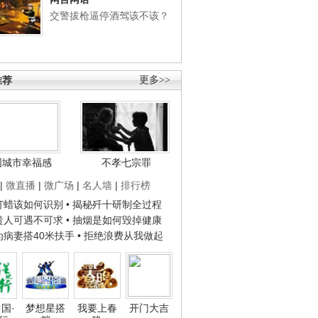
交警拔枪逼停酒驾该不该？
推荐
更多>>
国城市幸福感
不孝七宗罪
|
微直播
|
微广场
|
名人墙
|
排行榜
子打蜡该如何识别
• 揭秘歼十研制全过程
种贵人可遇不可求
• 抽烟是如何毁掉健康
人为病妻搭40米扶手
• 拒绝浪费从我做起
国·
梦想星搭
我要上春
开门大吉