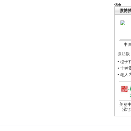
锘�
微博
中
微访谈
• 橙
• 十
• 老
美丽中
湿地