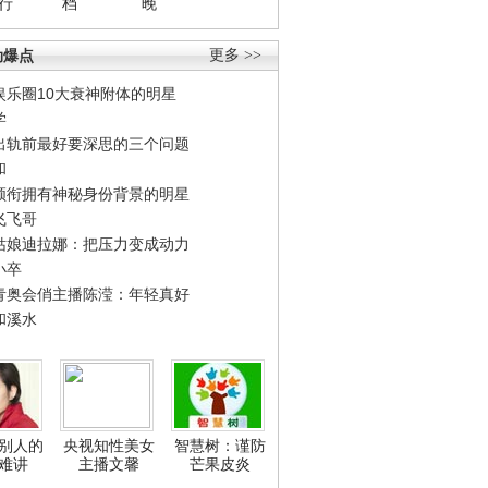
行
档
晚
劲爆点
更多 >>
娱乐圈10大衰神附体的明星
学
出轨前最好要深思的三个问题
和
领衔拥有神秘身份背景的明星
飞飞哥
姑娘迪拉娜：把压力变成动力
小卒
青奥会俏主播陈滢：年轻真好
和溪水
别人的
央视知性美女
智慧树：谨防
难讲
主播文馨
芒果皮炎