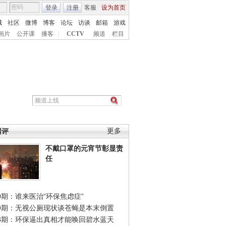
登录
注册
客服
设为首页
城
社区
微博
博客
论坛
访谈
邮箱
游戏
画片
公开课
播客
|
CCTV
频道
栏目
网评
更多
不戴口罩的元宵节彰显责
任
0期：谁来医治“环保焦虑症”
49期：无视公厕现状谈苍蝇是本末倒置
48期：环保逼出真相才能唤回碧水蓝天