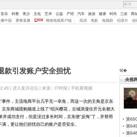
音乐
科教
青少
文化
艺术
公益
产经
汽车
旅游
健康
时尚
三农
商
直播中国
赛事直播
网络电视客户端
|
高清
电影
电视剧
纪录片
动
退款引发账户安全担忧
锘�
央视
:49 |
进入复兴论坛
| 来源：IT时报 |
手机看视频
”事件，主流电商平台几乎无一幸免，而这一次的主角是京东
，京东商城团购频道上线了“绍兴樱花，古城浪漫住开元名都大
单并成功支付，但是没过多长时间，京东便“反悔”了，并替用
第65
的不满，更让他们担忧自己的账户是否安全。
第6
第6