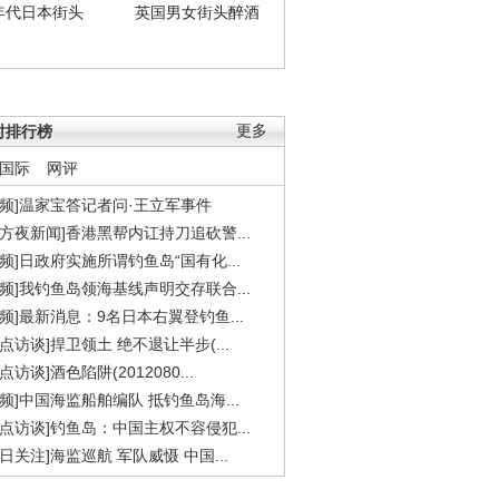
年代日本街头
英国男女街头醉酒
时排行榜
更多
国际
网评
视频]温家宝答记者问·王立军事件
东方夜新闻]香港黑帮内讧持刀追砍警...
视频]日政府实施所谓钓鱼岛“国有化...
视频]我钓鱼岛领海基线声明交存联合...
视频]最新消息：9名日本右翼登钓鱼...
焦点访谈]捍卫领土 绝不退让半步(...
点访谈]酒色陷阱(2012080...
视频]中国海监船舶编队 抵钓鱼岛海...
焦点访谈]钓鱼岛：中国主权不容侵犯...
今日关注]海监巡航 军队威慑 中国...