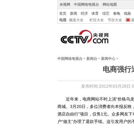
央视网
|
中国网络电视台
|
网站地图
首页
新闻
经济
体育
综艺
春晚
戏曲
电视
频道大全
栏目大全
节目大全
中国网络电视台
>
新闻台
>
新闻中心
>
电商强行
发布时间:2012年03月28日 02
近年来，电商网站不时上演“价格乌龙
商城。3月20日，多位消费者向本报反映
酒店自由行”项目，仅售1元。众多网友下
户“做主”办理了退款手续。这引发用户