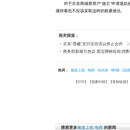
对于京东商城替用户“做主”申请退款
僵持着也不应该采取这样的粗暴做法。
相关报道：
京东“雪藏”支付宝但否认终止合作
2
商务部新规引热议 团宝网称应给消费者
热词：
频道上线
电商
绍兴游
it时报
QQ
【
打印
】【
我要纠错
】【
复制链接
】
搜索更多
频道上线
电商
的新闻