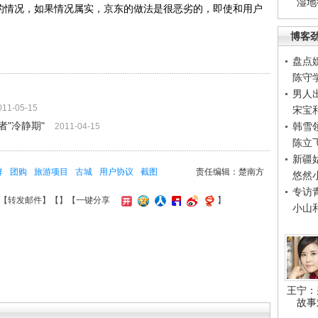
湿地
的情况，如果情况属实，京东的做法是很恶劣的，即使和用户
博客
盘点
陈守
男人
011-05-15
宋宝
"冷静期"
韩雪
2011-04-15
陈立
新疆
群
团购
旅游项目
古城
用户协议
截图
责任编辑：楚南方
悠然
专访
【
转发邮件
】【
】
【一键分享
】
小山
王宁：
故事