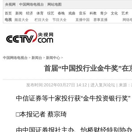
央视网
|
中国网络电视台
|
网站地图
首页
新闻
经济
体育
综艺
春晚
戏曲
音乐
科教
青少
文化
艺术
电视
频道大全
栏目大全
节目大全
直播中国
赛事直播
网络
中国网络电视台
>
新闻台
>
新闻中心
>
首届“中国投行业金牛奖”在
发布时间:2012年03月27日 14:12 |
进入复兴论坛
| 来源：
中信证券等十家投行获“金牛投资银行奖”
□本报记者 蔡宗琦
由中国证券报社主办、怡桥财经特别协办