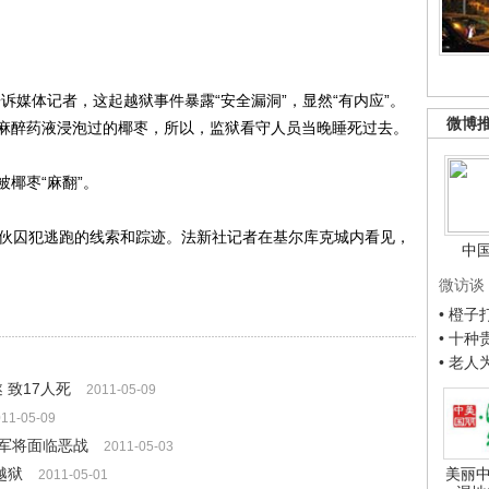
媒体记者，这起越狱事件暴露“安全漏洞”，显然“有内应”。
微博
麻醉药液浸泡过的椰枣，所以，监狱看守人员当晚睡死过去。
椰枣“麻翻”。
伙囚犯逃跑的线索和踪迹。法新社记者在基尔库克城内看见，
中
微访谈
• 橙
• 十
• 老
 致17人死
2011-05-09
11-05-09
军将面临恶战
2011-05-03
越狱
美丽中
2011-05-01