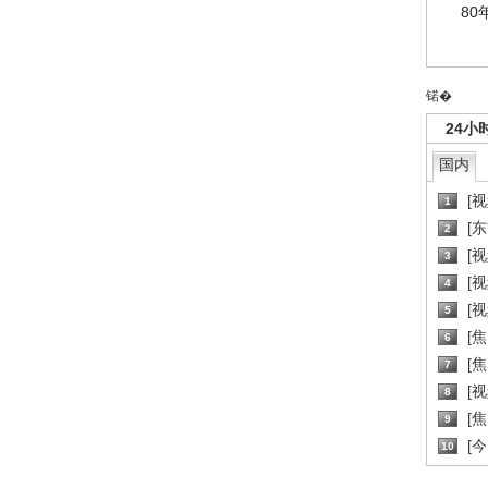
80
锘�
24小
国内
[
1
[
2
[
3
[
4
[
5
[
6
[焦
7
[
8
[
9
[
10