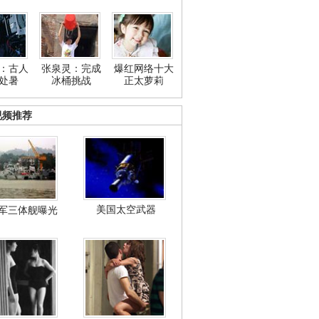
：古人
张泉灵：完成
爆红网络十大
处暑
冰桶挑战
正太萝莉
视频推荐
美国太空武器
军三体舰曝光