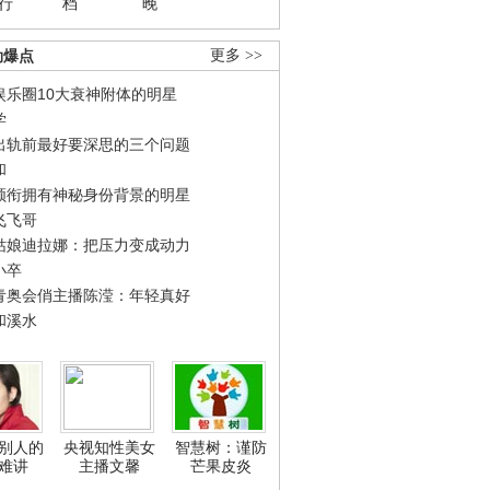
行
档
晚
劲爆点
更多 >>
娱乐圈10大衰神附体的明星
学
出轨前最好要深思的三个问题
和
领衔拥有神秘身份背景的明星
飞飞哥
姑娘迪拉娜：把压力变成动力
小卒
青奥会俏主播陈滢：年轻真好
和溪水
别人的
央视知性美女
智慧树：谨防
难讲
主播文馨
芒果皮炎