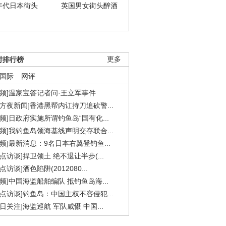
年代日本街头
英国男女街头醉酒
时排行榜
更多
国际
网评
视频]温家宝答记者问·王立军事件
东方夜新闻]香港黑帮内讧持刀追砍警...
视频]日政府实施所谓钓鱼岛“国有化...
视频]我钓鱼岛领海基线声明交存联合...
视频]最新消息：9名日本右翼登钓鱼...
焦点访谈]捍卫领土 绝不退让半步(...
点访谈]酒色陷阱(2012080...
视频]中国海监船舶编队 抵钓鱼岛海...
焦点访谈]钓鱼岛：中国主权不容侵犯...
今日关注]海监巡航 军队威慑 中国...