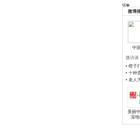
锘�
微博
中
微访谈
• 橙
• 十
• 老
美丽中
湿地