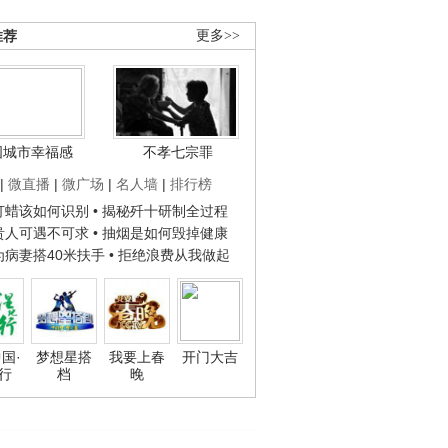
推荐
更多>>
国城市幸福感
不孝七宗罪
|
微直播
|
微广场
|
名人墙
|
排行榜
子打蜡该如何识别
• 揭秘歼十研制全过程
种贵人可遇不可求
• 抽烟是如何毁掉健康
人为病妻搭40米扶手
• 拒绝浪费从我做起
国·
梦想星搭
我要上春
开门大吉
行
档
晚