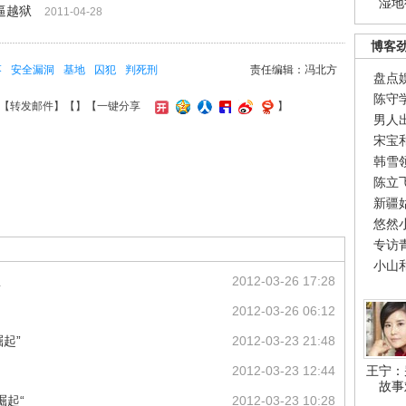
湿地
逼越狱
2011-04-28
博客
枣
安全漏洞
基地
囚犯
判死刑
责任编辑：冯北方
盘点
陈守
【
转发邮件
】【
】
【一键分享
】
男人
宋宝
韩雪
陈立
新疆
悠然
专访
小山
狱
2012-03-26 17:28
2012-03-26 06:12
起”
2012-03-23 21:48
2012-03-23 12:44
王宁：
故事
崛起“
2012-03-23 10:28