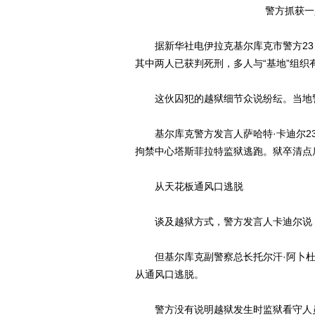
警方抓获一
据新华社电伊拉克基尔库克市警方23日
其中两人已获判死刑，多人与“基地”组织
这伙囚犯的越狱细节众说纷纭。当地警
基尔库克警方发言人萨哈特·卡迪尔23
拘禁中心塔斯菲拉特监狱逃跑。狱卒清点
从天花板通风口逃脱
谈及越狱方式，警方发言人卡迪尔说，
但基尔库克副警察总长托尔汗·阿卜杜
从通风口逃脱。
警方没有说明越狱发生时监狱看守人