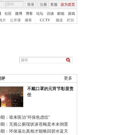
登录
注册
客服
设为首页
城
社区
微博
博客
论坛
访谈
邮箱
游戏
画片
公开课
播客
|
CCTV
频道
栏目
网评
更多
不戴口罩的元宵节彰显责
任
0期：谁来医治“环保焦虑症”
49期：无视公厕现状谈苍蝇是本末倒置
48期：环保逼出真相才能唤回碧水蓝天