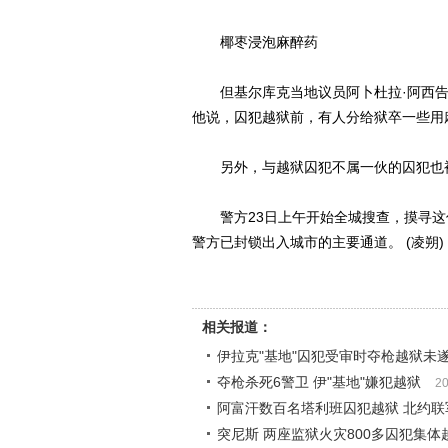
椰枣浸泡麻醉药
但基尔库克当地议员阿卜杜拉·阿西告诉
他说，囚犯越狱前，有人分给狱卒一些用
另外，与越狱囚犯不属一伙的囚犯也被
警方23日上午开始全城搜查，摸寻这
警方已封锁出入城市的主要通道。 (凌朔)
相关报道：
伊拉克"基地"囚犯受审时夺枪越狱未遂
夺枪杀死6警卫 伊"基地"嫌犯越狱
20
阿富汗数百名塔利班囚犯越狱 北约联
突尼斯 两座监狱火灾800多囚犯集体