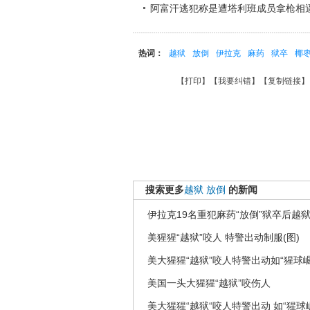
阿富汗逃犯称是遭塔利班成员拿枪相
热词：
越狱
放倒
伊拉克
麻药
狱卒
椰
【
打印
】【
我要纠错
】【
复制链接
】
搜索更多
越狱
放倒
的新闻
伊拉克19名重犯麻药“放倒”狱卒后越
美猩猩“越狱”咬人 特警出动制服(图)
美大猩猩“越狱”咬人特警出动如“猩球崛
美国一头大猩猩“越狱”咬伤人
美大猩猩“越狱“咬人特警出动 如“猩球