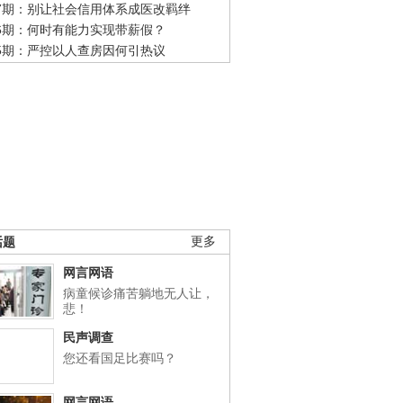
47期：别让社会信用体系成医改羁绊
46期：何时有能力实现带薪假？
45期：严控以人查房因何引热议
话题
更多
网言网语
病童候诊痛苦躺地无人让，
悲！
民声调查
您还看国足比赛吗？
网言网语