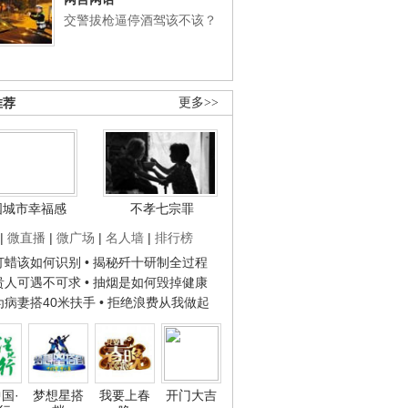
交警拔枪逼停酒驾该不该？
推荐
更多>>
国城市幸福感
不孝七宗罪
|
微直播
|
微广场
|
名人墙
|
排行榜
子打蜡该如何识别
• 揭秘歼十研制全过程
种贵人可遇不可求
• 抽烟是如何毁掉健康
人为病妻搭40米扶手
• 拒绝浪费从我做起
国·
梦想星搭
我要上春
开门大吉