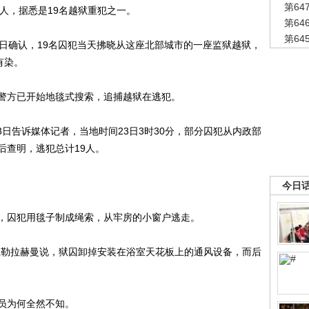
第6
人，据悉是19名越狱重犯之一。
第6
第6
确认，19名囚犯当天拂晓从这座北部城市的一座监狱越狱，
有染。
方已开始地毯式搜索，追捕越狱在逃犯。
日告诉媒体记者，当地时间23日3时30分，部分囚犯从内政部
后查明，逃犯总计19人。
今日
囚犯用毯子制成绳索，从牢房的小窗户逃走。
勒拉赫曼说，狱囚卸掉安装在浴室天花板上的通风设备，而后
员为何全然不知。