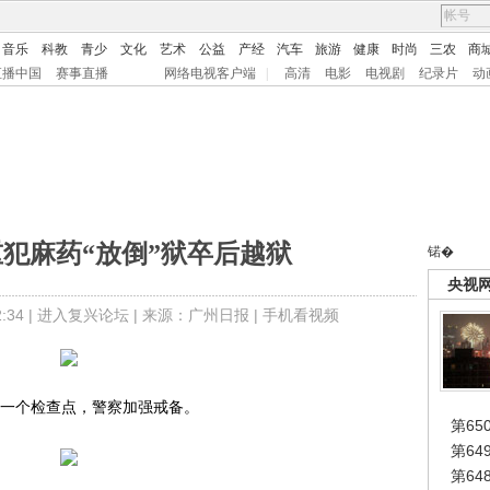
音乐
科教
青少
文化
艺术
公益
产经
汽车
旅游
健康
时尚
三农
商
直播中国
赛事直播
网络电视客户端
|
高清
电影
电视剧
纪录片
动
重犯麻药“放倒”狱卒后越狱
锘�
央视
34 |
进入复兴论坛
| 来源：广州日报 |
手机看视频
一个检查点，警察加强戒备。
第65
第6
第6