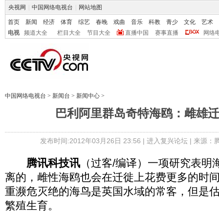
央视网
|
中国网络电视台
|
网站地图
首页
新闻
经济
体育
综艺
春晚
戏曲
音乐
科教
青少
文化
艺术
电视
频道大全
栏目大全
节目大全
直播中国
赛事直播
网络
中国网络电视台
>
新闻台
>
新闻中心
>
巴利阿里群岛奇特海鸥：雌雄
发布时间:2012年03月26日 23:56 |
进入复兴论坛
| 来源：
腾讯科技讯
（过客/编译）一项研究表明
离的，雌性海鸥也会在迁徙上花费更多的时
重濒危灭绝的海鸟是英国水域的常客，但是估计
繁殖生育。