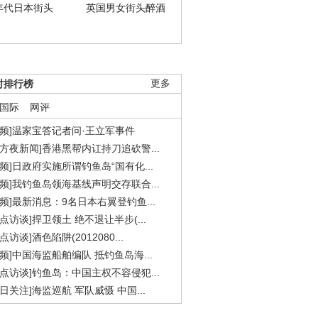
年代日本街头
英国男女街头醉酒
时排行榜
更多
国际
网评
视频]温家宝答记者问·王立军事件
东方夜新闻]香港黑帮内讧持刀追砍警...
视频]日政府实施所谓钓鱼岛“国有化...
视频]我钓鱼岛领海基线声明交存联合...
视频]最新消息：9名日本右翼登钓鱼...
焦点访谈]捍卫领土 绝不退让半步(...
点访谈]酒色陷阱(2012080...
视频]中国海监船舶编队 抵钓鱼岛海...
焦点访谈]钓鱼岛：中国主权不容侵犯...
今日关注]海监巡航 军队威慑 中国...