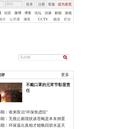
登录
注册
客服
设为首页
城
社区
微博
博客
论坛
访谈
邮箱
游戏
画片
公开课
播客
|
CCTV
频道
栏目
网评
更多
不戴口罩的元宵节彰显责
任
0期：谁来医治“环保焦虑症”
49期：无视公厕现状谈苍蝇是本末倒置
48期：环保逼出真相才能唤回碧水蓝天