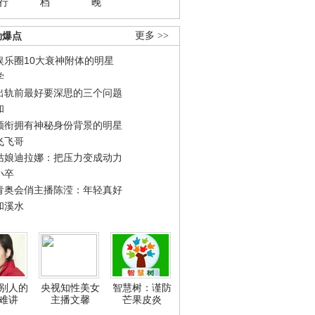
行
档
晚
劲爆点
更多 >>
娱乐圈10大衰神附体的明星
学
出轨前最好要深思的三个问题
和
领衔拥有神秘身份背景的明星
飞飞哥
姑娘迪拉娜：把压力变成动力
小卒
青奥会俏主播陈滢：年轻真好
和溪水
别人的
央视知性美女
智慧树：谨防
难讲
主播文馨
芒果皮炎