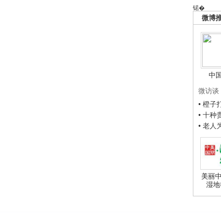
锘�
微博
中
微访谈
• 橙
• 十
• 老
美丽中
湿地