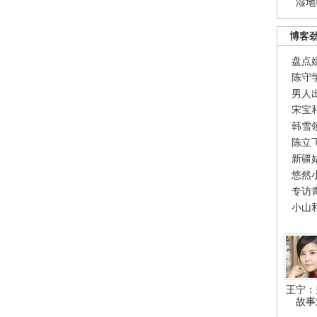
湿地
博客
盘点
陈守
男人
宋宝
韩雪
陈立
新疆
悠然
专访
小山
王宁：
故事