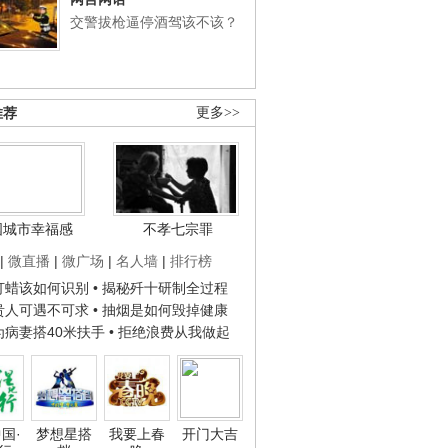
交警拔枪逼停酒驾该不该？
推荐
更多>>
国城市幸福感
不孝七宗罪
|
微直播
|
微广场
|
名人墙
|
排行榜
子打蜡该如何识别
• 揭秘歼十研制全过程
种贵人可遇不可求
• 抽烟是如何毁掉健康
人为病妻搭40米扶手
• 拒绝浪费从我做起
国·
梦想星搭
我要上春
开门大吉