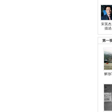
宋英杰
描述
第一
解放