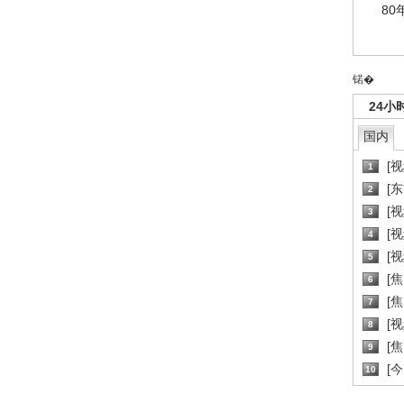
80
锘�
24小
国内
[
1
[
2
[
3
[
4
[
5
[
6
[焦
7
[
8
[
9
[
10