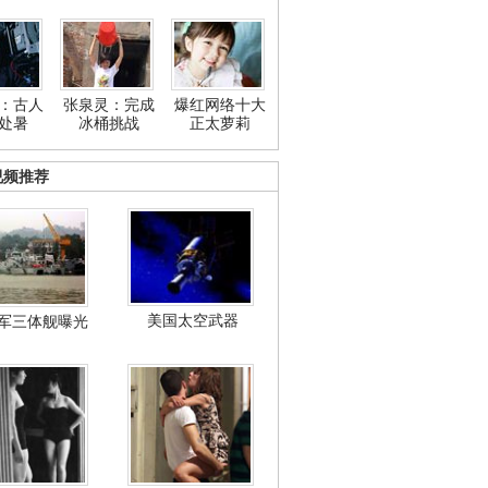
：古人
张泉灵：完成
爆红网络十大
处暑
冰桶挑战
正太萝莉
视频推荐
美国太空武器
军三体舰曝光