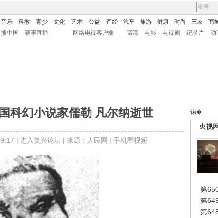
音乐
科教
青少
文化
艺术
公益
产经
汽车
旅游
健康
时尚
三农
商
直播中国
赛事直播
网络电视客户端
|
高清
电影
电视剧
纪录片
动
日 法国科幻小说家儒勒 凡尔纳逝世
锘�
央视
:17 |
进入复兴论坛
| 来源：人民网 |
手机看视频
第65
第6
第6