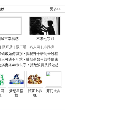
推荐
更多>>
国城市幸福感
不孝七宗罪
|
微直播
|
微广场
|
名人墙
|
排行榜
子打蜡该如何识别
• 揭秘歼十研制全过程
种贵人可遇不可求
• 抽烟是如何毁掉健康
人为病妻搭40米扶手
• 拒绝浪费从我做起
国·
梦想星搭
我要上春
开门大吉
行
档
晚