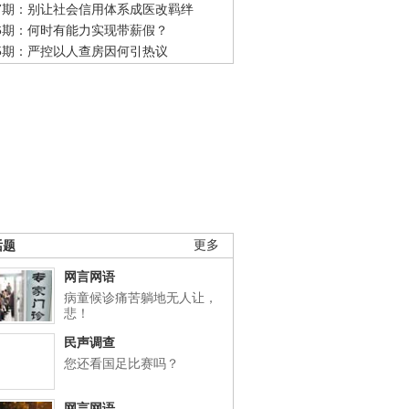
47期：别让社会信用体系成医改羁绊
46期：何时有能力实现带薪假？
45期：严控以人查房因何引热议
话题
更多
网言网语
病童候诊痛苦躺地无人让，
悲！
民声调查
您还看国足比赛吗？
网言网语