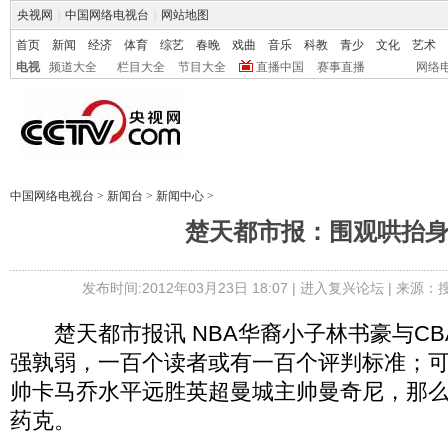
央视网
|
中国网络电视台
|
网站地图
首页
新闻
经济
体育
综艺
春晚
戏曲
音乐
科教
青少
文化
艺术
电视
频道大全
栏目大全
节目大全
直播中国
赛事直播
网络
中国网络电视台
>
新闻台
>
新闻中心
>
楚天都市报：围观哄抬
发布时间:2012年03月23日 18:07 |
进入复兴论坛
| 来源：
楚天都市报讯 NBA华裔小子林书豪与CB
强孰弱，一百个读者或有一百个评判标准；
帅卡马乔水平远胜英超曼城主帅曼奇尼，那么
药克。