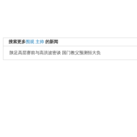
搜索更多
围观
主帅
的新闻
陕足高层赛前与高洪波密谈 国门教父预测恒大负