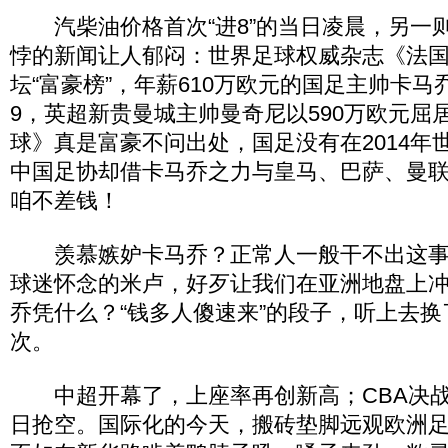
汽柴油价格首次“进8”的当日凌晨，另一
悖的新闻让人郁闷：世界足球权威杂志《法
坛“富豪榜”，年薪610万欧元的国足主帅卡马
9，英超新贵曼城主帅曼奇尼以590万欧元屈
球》真是富豪不问出处，国足没有在2014年
中国足协却借卡马乔之力与皇马、巴萨、曼联
咱不差钱！
羡慕嫉妒卡马乔？正常人一般干不出这事
球迷怀念的米卢，好歹让我们在亚洲地盘上
乔凭什么？“钱多人傻速来”的段子，听上去
次。
中超开幕了，上座率再创新高；CBA决战
日抢空。国际化的今天，搬砖垫脚远观欧洲足