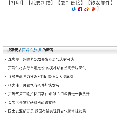
【
打印
】【
我要纠错
】【
复制链接
】【
转发邮件
】
】
搜索更多
页岩
气资源
的新闻
沈忠厚：超临界CO2开发页岩气大有可为
页岩气将实行市场定价 各项补贴有望高于煤层气
顶级券商强力推荐7牛股 逢低买入待飙涨
张大伟：页岩气有条件加快发展
页岩气第二轮招标启动在即 准入门槛将进一步放开
页岩气开发将获财税政策支持
国土资源部官员:我国有望实现页岩气超常规发展