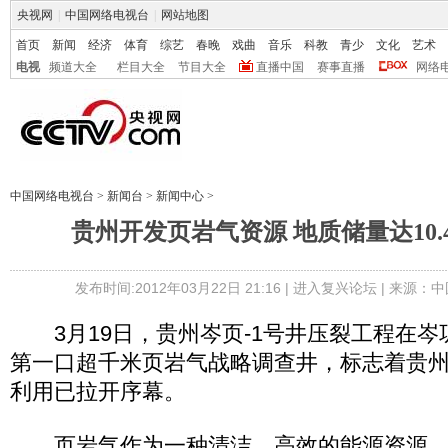
央视网
|
中国网络电视台
|
网站地图
首页
新闻
经济
体育
综艺
春晚
戏曲
音乐
科教
青少
文化
艺术
电视
频道大全
栏目大全
节目大全
直播中国
赛事直播
网络
中国网络电视台
>
新闻台
>
新闻中心
>
贵州开发页岩气资源 地质储量达10.
发布时间:2012年03月22日 21:16 |
进入复兴论坛
| 来源：中
3月19日，贵州岑页-1号井压裂工程在岑
第一口超千米页岩气战略调查井，标志着贵
利用已拉开序幕。
页岩气作为一种清洁、高效的能源资源，