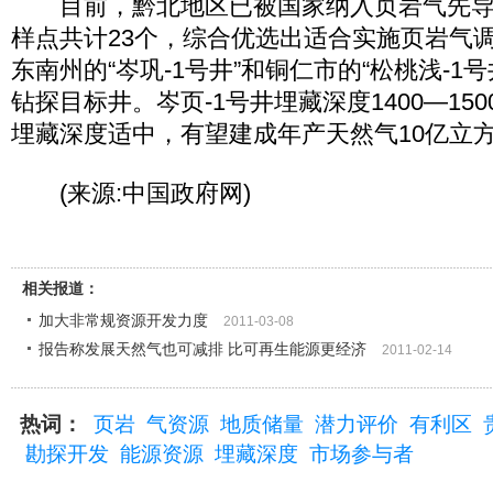
目前，黔北地区已被国家纳入页岩气先导
样点共计23个，综合优选出适合实施页岩气
东南州的“岑巩-1号井”和铜仁市的“松桃浅-1
钻探目标井。岑页-1号井埋藏深度1400―15
埋藏深度适中，有望建成年产天然气10亿立
(来源:中国政府网)
相关报道：
加大非常规资源开发力度
2011-03-08
报告称发展天然气也可减排 比可再生能源更经济
2011-02-14
热词：
页岩
气资源
地质储量
潜力评价
有利区
勘探开发
能源资源
埋藏深度
市场参与者