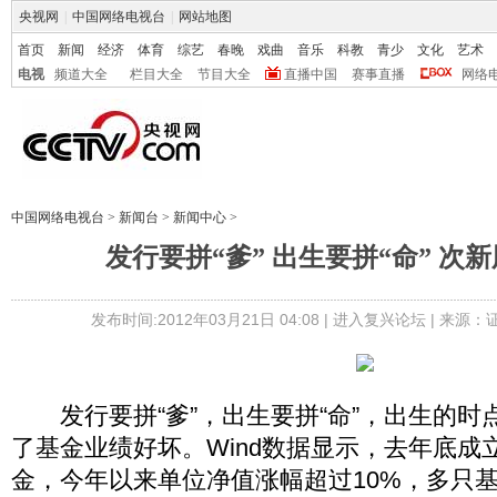
央视网
|
中国网络电视台
|
网站地图
首页
新闻
经济
体育
综艺
春晚
戏曲
音乐
科教
青少
文化
艺术
电视
频道大全
栏目大全
节目大全
直播中国
赛事直播
网络
中国网络电视台
>
新闻台
>
新闻中心
>
发行要拼“爹” 出生要拼“命” 次
发布时间:2012年03月21日 04:08 |
进入复兴论坛
| 来源：
发行要拼“爹”，出生要拼“命”，出生的时
了基金业绩好坏。Wind数据显示，去年底成
金，今年以来单位净值涨幅超过10%，多只