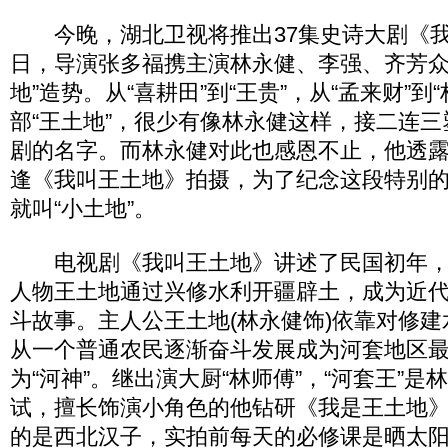
今晚，湖北卫视将推出37集史诗大剧《我
日，导演张多福携主演林永健、李强、齐芳众
地”造势。从“喜耕田”到“王贵”，从“孟来财”到
部“王土地”，很少有像林永健这样，接二连
剧的名字。而林永健对此也感恩不止，他透
逢《我叫王土地》拍摄，为了纪念这段特别
就叫“小土地”。
电视剧《我叫王土地》讲述了民国初年，
人物王土地通过兴修水利开疆辟土，成为近
斗故事。主人公王土地(林永健饰)依靠对修
从一个普通农民逐渐奋斗发展成为河套地区
为“河神”。继出演大厨“林师傅”，“河套王”
试，擅长饰演小角色的他钻研《我是王土地
的是西北汉子，实拍前每天的必修课是晒太阳