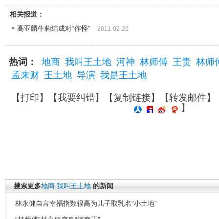
相关报道：
高亚麟牛莉结成对“作怪”
2011-02-22
热词：
地商
我叫王土地
河神
林师傅
王贵
林师
孟来财
王土地
导演
我是王土地
【
打印
】【
我要纠错
】【
复制链接
】【
转发邮件
】
】
搜索更多
地商
我叫王土地
的新闻
林永健自言幸福指数很高为儿子取乳名“小土地”