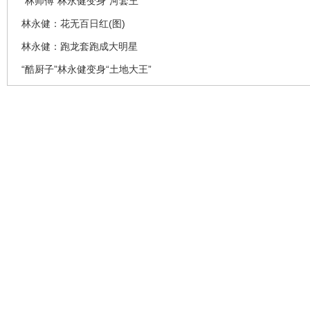
“林师傅”林永健变身“河套王”
林永健：花无百日红(图)
林永健：跑龙套跑成大明星
“酷厨子”林永健变身“土地大王”