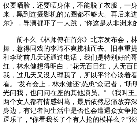
仅要晒脸，还要晒身体，不能脱了衣服，一身
来，黑到连摄影机的光圈都不够大。再后来
尔》，导演都吓了一大跳，“你这是从非洲来的
前不久《林师傅在首尔》北京发布会，林
捧，惹得同戏的李琦不爽拂袖而去。旧事重提
和李琦前几天还通过电话，我们是特别好的哥
红，林永健想得明白，“花无百日红，人无百
我，过几天又没人理我了，所以平常心淡着
看。”发布会上，林永健还“怂恿”众记者，“
光问我，也问问在座的其他演员。” 《我叫
两个女人都有情感纠葛，最后依然忍痛放弃
身边，有记者问生活中是否也会遭遇众女争
逗乐了，“你看我长了个有人抢的模样么？”张