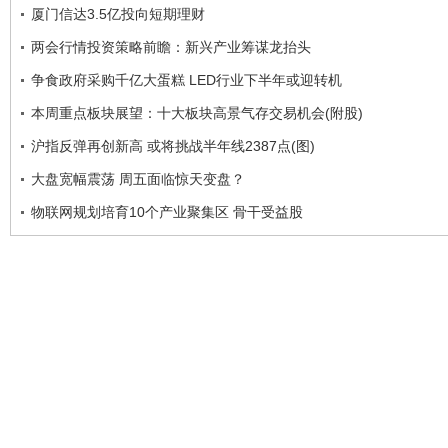
厦门信达3.5亿投向短期理财
两会行情投资策略前瞻：新兴产业筹谋龙抬头
争食政府采购千亿大蛋糕 LED行业下半年或迎转机
本周重点板块展望：十大板块高景气存交易机会(附股)
沪指反弹再创新高 或将挑战半年线2387点(图)
大盘宽幅震荡 周五面临惊天变盘？
物联网规划培育10个产业聚集区 骨干受益股