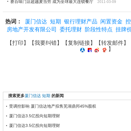
赛百味门店超越麦当劳 成为全球最大连锁餐厅
2011-03-09
热词：
厦门信达
短期
银行理财产品
闲置资金
控
房地产开发有限公司
委托理财
阶段性特点
挂牌
【
打印
】【
我要纠错
】【
复制链接
】【
转发邮件
】
】
搜索更多
厦门信达
短期
的新闻
受调控影响 厦门信达地产拟售芜湖鼎邦45%股权
厦门信达3.5亿投向短期理财
厦门信达3.5亿投向短期理财