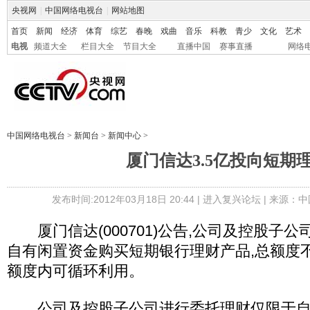
央视网
|
中国网络电视台
|
网站地图
首页
新闻
经济
体育
综艺
春晚
戏曲
音乐
科教
青少
文化
艺术
电视
频道大全
栏目大全
节目大全
直播中国
赛事直播
网络
中国网络电视台
>
新闻台
>
新闻中心
>
厦门信达3.5亿投向短期
发布时间:2012年03月18日 20:44 |
进入复兴论坛
| 来源：中
厦门信达(000701)公告,公司及控股子公司
自有闲置资金购买短期银行理财产品,总额度不超
额度内可循环利用。
公司及控股子公司进行委托理财仅限于自