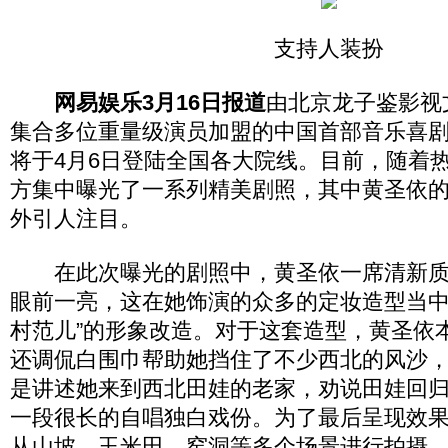
支持人装扮
网易娱乐3月16日报道
由北京龙子鉴影视
集合多位重量级演员加盟的中国首部音乐喜
将于4月6日登陆全国各大院线。目前，随着
方集中曝光了一系列精美剧照，其中黄圣依的
外引人注目。
在此次曝光的剧照中，黄圣依一席清新质
眼前一亮，这在她饰演的众多的定妆造型当中是
村范儿”的形象改造。对于这套造型，黄圣依
还调侃白围巾帮助她挡住了不少西北的风沙
是讲述她来到西北田娃的老家，劝说田娃回
一段很长的自唱独白戏份。为了最后呈现效
从山坡、玉米田、窑洞等多个场景进行拍摄