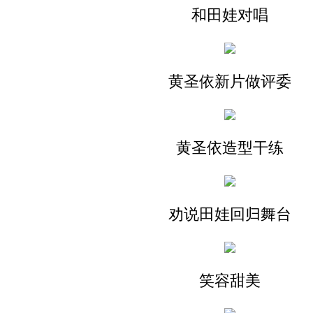
和田娃对唱
黄圣依新片做评委
黄圣依造型干练
劝说田娃回归舞台
笑容甜美