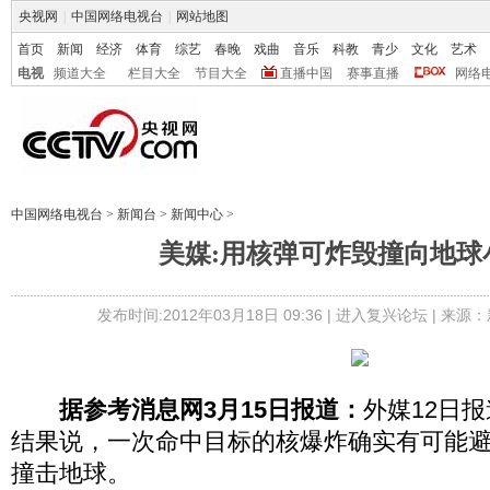
央视网
|
中国网络电视台
|
网站地图
首页
新闻
经济
体育
综艺
春晚
戏曲
音乐
科教
青少
文化
艺术
电视
频道大全
栏目大全
节目大全
直播中国
赛事直播
网络
中国网络电视台
>
新闻台
>
新闻中心
>
美媒:用核弹可炸毁撞向地球
发布时间:2012年03月18日 09:36 |
进入复兴论坛
| 来源：
据参考消息网3月15日报道：
外媒12日
结果说，一次命中目标的核爆炸确实有可能
撞击地球。