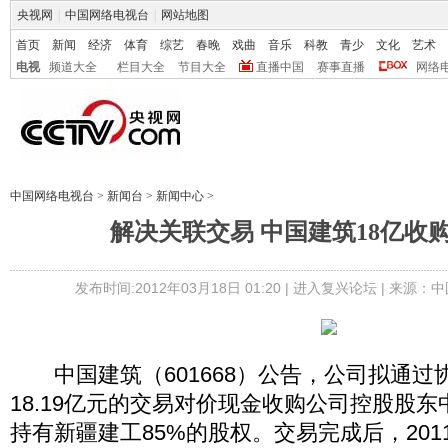
央视网
|
中国网络电视台
|
网站地图
首页
新闻
经济
体育
综艺
春晚
戏曲
音乐
科教
青少
文化
艺术
电视
频道大全
栏目大全
节目大全
直播中国
赛事直播
网络
中国网络电视台
>
新闻台
>
新闻中心
>
解决关联交易 中国建筑18亿收
发布时间:2012年03月18日 01:20 |
进入复兴论坛
| 来源：中
中国建筑（601668）公告，公司拟通过
18.19亿元的交易对价现金收购公司控股股
持有新疆建工85%的股权。交易完成后，201