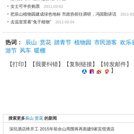
女士可半价购票
2011-03-02
把辰山植物园建成绿色地标 市政协前往调研，冯国勤讲话
2011-02
去温室里看“兔子植物”
2011-02-04
热词：
辰山
赏花
踏青节
植物园
市民游客
欢乐
游节
风车
暖棚
【
打印
】【
我要纠错
】【
复制链接
】【
转发邮件
】
】
搜索更多
辰山
赏花
的新闻
深坑酒店终开工 2015年前佘山周围将再新建9家宾馆酒店