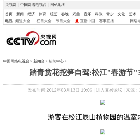
央视网
|
中国网络电视台
|
网站地图
首页
新闻
经济
体育
综艺
春晚
戏曲
音乐
科教
青少
文化
艺术
电视
频道大全
栏目大全
节目大全
直播中国
赛事直播
网络
中国网络电视台
>
新闻台
>
新闻中心
>
踏青赏花挖笋自驾:松江"春游节"3
发布时间:2012年03月13日 19:06 |
进入复兴论坛
| 来源：
游客在松江辰山植物园的温室