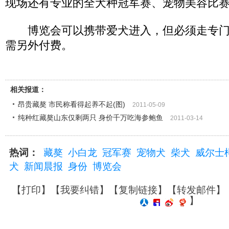
现场还有专业的全犬种冠军赛、宠物美容比
博览会可以携带爱犬进入，但必须走专门
需另外付费。
相关报道：
昂贵藏獒 市民称看得起养不起(图)
2011-05-09
纯种红藏獒山东仅剩两只 身价千万吃海参鲍鱼
2011-03-14
热词：
藏獒
小白龙
冠军赛
宠物犬
柴犬
威尔士
犬
新闻晨报
身份
博览会
【
打印
】【
我要纠错
】【
复制链接
】【
转发邮件
】
】