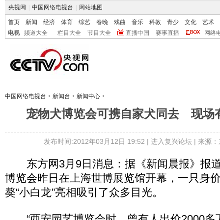
央视网
|
中国网络电视台
|
网站地图
首页
新闻
经济
体育
综艺
春晚
戏曲
音乐
科教
青少
文化
艺术
电视
频道大全
栏目大全
节目大全
直播中国
赛事直播
网络
中国网络电视台
>
新闻台
>
新闻中心
>
宠物犬博览会可携自家犬同去 现场
发布时间:2012年03月12日 19:52 |
进入复兴论坛
| 来源：
东方网3月9日消息：据《新闻晨报》报道
博览会昨日在上海世博展览馆开幕，一只身
獒“小白龙”亮相吸引了众多目光。
“西安园艺博览会时，曾有人出价2000多万