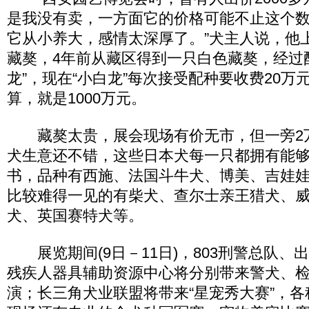
是我没有卖，一方面它的价格可能不止这个
它从小养大，感情太深厚了。”犬主人说，他上
藏獒，4年前从藏区得到一只白色藏獒，经过
龙”，现在“小白龙”每次接受配种要收费20万
算，就是1000万元。
藏獒太贵，展会现场有价无市，但一旁2
犬生意还不错，这些日本犬每一只都拥有能够
书，品种有西施、法国斗牛犬、博美、吉娃
比较难得一见的有柴犬、查尔士亲王猎犬、
犬、英国赛特犬等。
展览期间(9日－11日)，803刑警总队、
残疾人器具辅助资源中心将分别带来警犬、
演；长三角犬业联盟将带来“星宠秀大赛”，