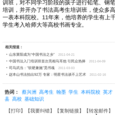
训班，对不同学习阶段的孩子进行铅笔、钢
培训，并开办了书法高考生培训班，使众多
一表本科院校。11年来，他培养的学生有上千
学生考入哈师大等高校书画专业。
相关报道：
山东莱阳成为“中国书法之乡”
2011-04-21
中国书法入门培训班首次亮相马耳他 引民众热捧
2011-04-09
司马武当：“软硬兼施”觅书魂
2011-03-03
赵本山书法拍出92万 专家：明星书法谈不上艺术
2011-02-16
热词：
蔡兴洲
高考生
翰墨
学生
本科院校
英才
县
高校
基础知识
【
打印
】【
我要纠错
】【
复制链接
】【
转发邮件
】