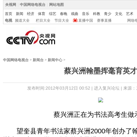
央视网
|
中国网络电视台
|
网站地图
首页
新闻
经济
体育
综艺
春晚
戏曲
音乐
科教
青少
文化
艺术
电视
频道大全
栏目大全
节目大全
直播中国
赛事直播
网络
中国网络电视台
>
新闻台
>
新闻中心
>
蔡兴洲翰墨挥毫育英
发布时间:2012年03月12日 00:52 |
进入复兴论坛
| 来源：
蔡兴洲正在为书法高考生做
望奎县青年书法家蔡兴洲2000年创办了