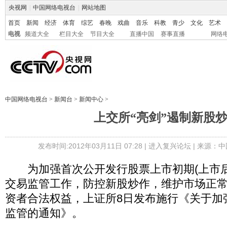
央视网
|
中国网络电视台
|
网站地图
首页
新闻
经济
体育
综艺
春晚
戏曲
音乐
科教
青少
文化
艺术
电视
频道大全
栏目大全
节目大全
直播中国
赛事直播
网络
中国网络电视台
>
新闻台
>
新闻中心
>
上交所“亮剑”遏制新股
发布时间:2012年03月11日 07:28 |
进入复兴论坛
| 来源：中
为加强首次公开发行股票上市初期(上市后的
交易监管工作，防控新股炒作，维护市场正
资者合法权益，上证所8日发布施行《关于加
监管的通知》。