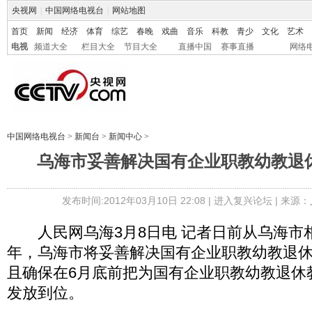
央视网
|
中国网络电视台
|
网站地图
首页
新闻
经济
体育
综艺
春晚
戏曲
音乐
科教
青少
文化
艺术
电视
频道大全
栏目大全
节目大全
直播中国
赛事直播
网络
中国网络电视台
>
新闻台
>
新闻中心
>
乌海市妥善解决国有企业职教幼教退
发布时间:2012年03月10日 22:08 |
进入复兴论坛
| 来源：
人民网乌海3月8日电 记者日前从乌海市
年，乌海市将妥善解决国有企业职教幼教退
且确保在6月底前把为国有企业职教幼教退休
发放到位。