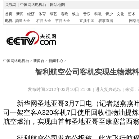
央视网
|
中国网络电视台
|
网站地图
首页
新闻
经济
体育
综艺
春晚
戏曲
音乐
科教
青少
文化
艺术
电视
频道大全
栏目大全
节目大全
直播中国
赛事直播
网络
中国网络电视台
>
新闻台
>
新闻中心
>
智利航空公司客机实现生物燃
发布时间:2012年03月10日 21:08 |
进入复兴论坛
| 来源：
新华网圣地亚哥3月7日电（记者赵燕燕叶
司一架空客A320客机7日使用回收植物油提
航空燃油，实现由首都圣地亚哥至康塞普西
智利航空公司发布公报称，此次飞行航程约