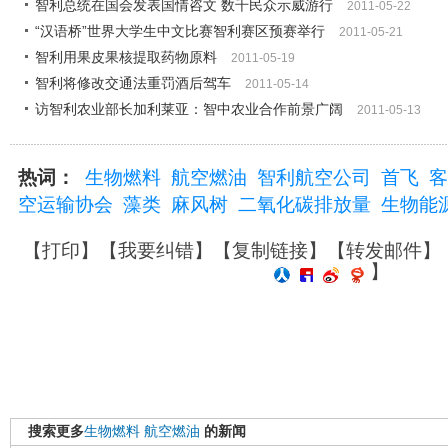
智利总统在国会发表国情咨文 数千民众示威游行
2011-05-22
“汉语桥”世界大学生中文比赛智利赛区预赛举行
2011-05-21
智利用果皮果核提取药物原料
2011-05-19
智利将修改交通法重罚酒后驾车
2011-05-14
访智利农业部长加利莱亚：智中农业合作前景广阔
2011-05-13
热词：
生物燃料
航空燃油
智利航空公司
首飞
客
空运输协会
藻类
麻风树
二氧化碳排放量
生物能
【
打印
】【
我要纠错
】【
复制链接
】【
转发邮件
】
】
搜索更多
生物燃料
航空燃油
的新闻