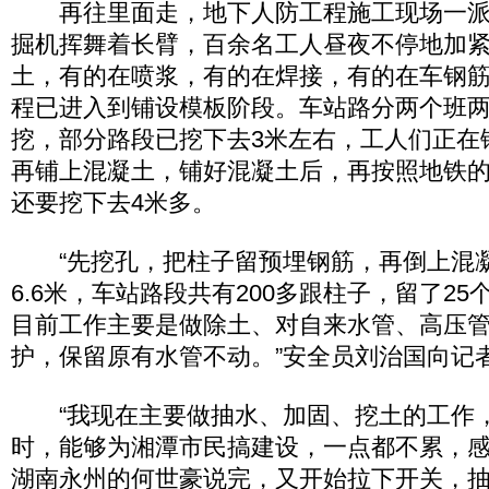
再往里面走，地下人防工程施工现场一派
掘机挥舞着长臂，百余名工人昼夜不停地加
土，有的在喷浆，有的在焊接，有的在车钢
程已进入到铺设模板阶段。车站路分两个班
挖，部分路段已挖下去3米左右，工人们正在
再铺上混凝土，铺好混凝土后，再按照地铁
还要挖下去4米多。
“先挖孔，把柱子留预埋钢筋，再倒上混凝
6.6米，车站路段共有200多跟柱子，留了2
目前工作主要是做除土、对自来水管、高压
护，保留原有水管不动。”安全员刘治国向记
“我现在主要做抽水、加固、挖土的工作，
时，能够为湘潭市民搞建设，一点都不累，感
湖南永州的何世豪说完，又开始拉下开关，抽