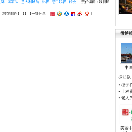
足球
国家队
意大利球员
比赛
意甲联赛
转会
责任编辑：魏新民
【
转发邮件
】【
】
【一键分享
】
微博
中
微访谈
• 橙
• 十
• 老
美丽中