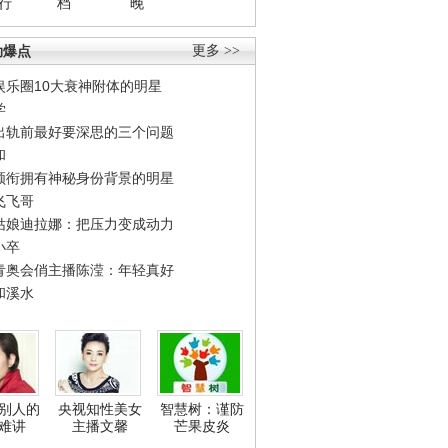
行
档
晚
劲爆点
更多 >>
娱乐圈10大衰神附体的明星
学
出轨前最好要深思的三个问题
和
领衔拥有神秘身份背景的明星
飞飞哥
姑娘迪拉娜：把压力变成动力
小卒
青奥会俏主播陈滢：年轻真好
和溪水
别人的
央视知性美女
智慧树：谨防
难讲
主播文馨
芒果皮炎