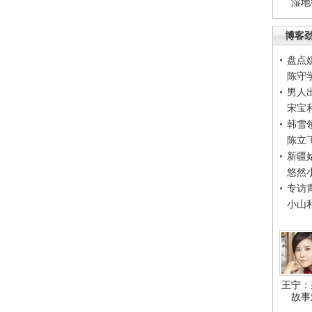
湿地
博客
盘点
陈守
男人
宋宝
韩雪
陈立
新疆
悠然
专访
小山
王宁：
故事