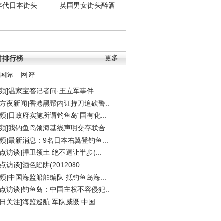
年代日本街头
英国男女街头醉酒
时排行榜
更多
国际
网评
视频]温家宝答记者问·王立军事件
东方夜新闻]香港黑帮内讧持刀追砍警...
视频]日政府实施所谓钓鱼岛“国有化...
视频]我钓鱼岛领海基线声明交存联合...
视频]最新消息：9名日本右翼登钓鱼...
焦点访谈]捍卫领土 绝不退让半步(...
点访谈]酒色陷阱(2012080...
视频]中国海监船舶编队 抵钓鱼岛海...
焦点访谈]钓鱼岛：中国主权不容侵犯...
今日关注]海监巡航 军队威慑 中国...