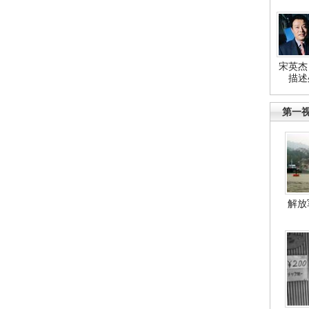
宋英杰
描述
第一
解放