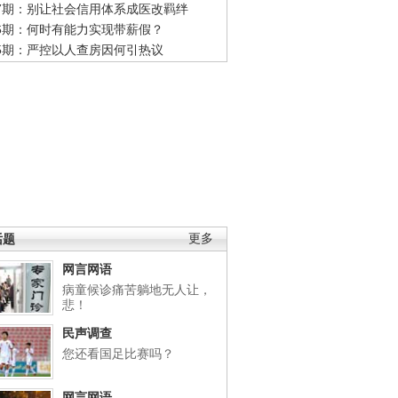
47期：别让社会信用体系成医改羁绊
46期：何时有能力实现带薪假？
45期：严控以人查房因何引热议
话题
更多
网言网语
病童候诊痛苦躺地无人让，
悲！
民声调查
您还看国足比赛吗？
网言网语