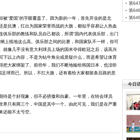
第6
第6
第6
被“爱国”的字眼覆盖了。因为新的一年，首先开业的是北
还是抗澳，扛出为国家荣誉而战的大旗，都似乎容易让人热血
连俱乐部的教练和队员自己都说，所谓“国内代表俱乐部，出门
上纲上线地这么高。俱乐部之间的比赛，和国家队不一样，你可
。就像几乎没有意大利球员上场的国米夺得欧冠之后，该高兴
写下以上内容，不是为钻牛角尖或质疑什么，而是希望让体育
得把大家绑架了。前些年，我们不断地输给韩国日本，也没听
中国足球而已。所以，不扛大旗，还有着给大家都留条后路的意
今日
待是个好现象，但不必骄傲和自豪。一年里，在转会球员
世界只有两三个，中国是其中一个。由此可见，我们是在严重
来还能不太亏空。