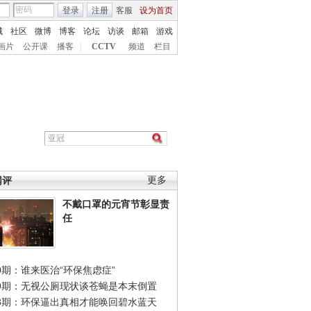
登录
注册
客服
设为首页
城
社区
微博
博客
论坛
访谈
邮箱
游戏
画片
公开课
播客
|
CCTV
频道
栏目
网评
更多
不戴口罩的元宵节彰显责
任
0期：谁来医治“环保焦虑症”
49期：无视公厕现状谈苍蝇是本末倒置
48期：环保逼出真相才能唤回碧水蓝天