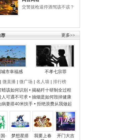
交警拔枪逼停酒驾该不该？
推荐
更多>>
国城市幸福感
不孝七宗罪
|
微直播
|
微广场
|
名人墙
|
排行榜
子打蜡该如何识别
• 揭秘歼十研制全过程
种贵人可遇不可求
• 抽烟是如何毁掉健康
人为病妻搭40米扶手
• 拒绝浪费从我做起
国·
梦想星搭
我要上春
开门大吉