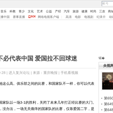
音乐
科教
青少
文化
艺术
公益
产经
汽车
旅游
健康
时尚
三农
商
直播中国
赛事直播
网络电视客户端
|
高清
电影
电视剧
纪录片
动
不必代表中国 爱国拉不回球迷
锘�
央视
28 |
进入复兴论坛
| 来源：重庆晚报 |
手机看视频
这么高。俱乐部之间的比赛，和国家队不一样，你可以代表
第65
队以一场3-1的胜利，关闭了未来几年打正经比赛的大门。
第6
，没办法，一场无关痛痒的国家队的比赛，仅靠爱国二字，是
第6