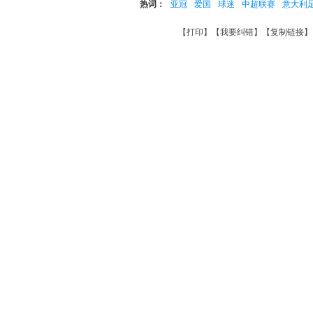
热词：
亚冠
爱国
球迷
中超联赛
意大利
【
打印
】【
我要纠错
】【
复制链接
】