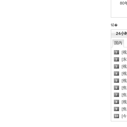
80
锘�
24小
国内
[
1
[
2
[
3
[
4
[
5
[
6
[焦
7
[
8
[
9
[
10