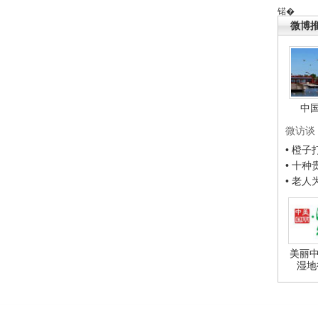
锘�
微博
中
微访谈
• 橙
• 十
• 老
美丽中
湿地