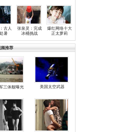
：古人
张泉灵：完成
爆红网络十大
处暑
冰桶挑战
正太萝莉
视频推荐
美国太空武器
军三体舰曝光