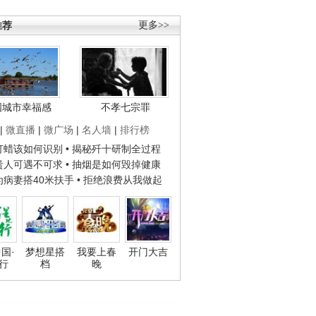
推荐
更多>>
国城市幸福感
不孝七宗罪
|
微直播
|
微广场
|
名人墙
|
排行榜
子打蜡该如何识别
• 揭秘歼十研制全过程
种贵人可遇不可求
• 抽烟是如何毁掉健康
人为病妻搭40米扶手
• 拒绝浪费从我做起
国·
梦想星搭
我要上春
开门大吉
行
档
晚