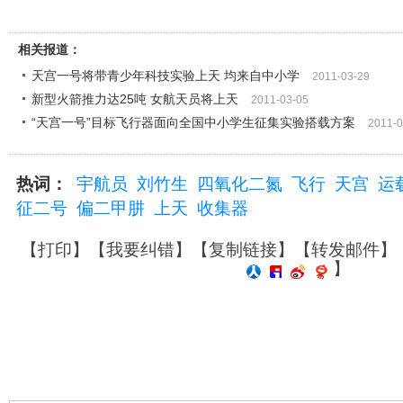
相关报道：
天宫一号将带青少年科技实验上天 均来自中小学
2011-03-29
新型火箭推力达25吨 女航天员将上天
2011-03-05
“天宫一号”目标飞行器面向全国中小学生征集实验搭载方案
2011-0
热词：
宇航员
刘竹生
四氧化二氮
飞行
天宫
运
征二号
偏二甲肼
上天
收集器
【
打印
】【
我要纠错
】【
复制链接
】【
转发邮件
】
】