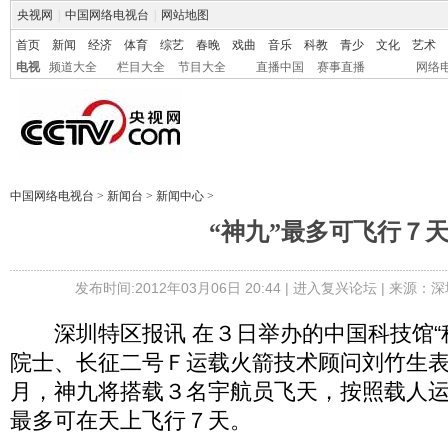
央视网
|
中国网络电视台
|
网站地图
首页
新闻
经济
体育
综艺
春晚
戏曲
音乐
科教
青少
文化
艺术
电视
频道大全
栏目大全
节目大全
直播中国
赛事直播
网络
中国网络电视台
>
新闻台
>
新闻中心
>
“神九”最多可飞行７
发布时间:2012年03月06日 20:44 |
进入复兴论坛
| 来源：深
深圳特区报讯 在３日举办的中国科技馆“
院士、长征二号Ｆ运载火箭技术顾问刘竹生
月，神九将搭载３名宇航员飞天，按照载人
最多可在天上飞行７天。