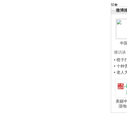
锘�
微博
中
微访谈
• 橙
• 十
• 老
美丽中
湿地