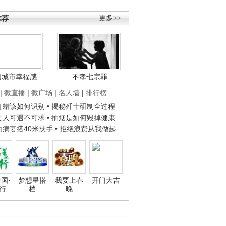
推荐
更多>>
国城市幸福感
不孝七宗罪
|
微直播
|
微广场
|
名人墙
|
排行榜
子打蜡该如何识别
• 揭秘歼十研制全过程
种贵人可遇不可求
• 抽烟是如何毁掉健康
人为病妻搭40米扶手
• 拒绝浪费从我做起
国·
梦想星搭
我要上春
开门大吉
行
档
晚