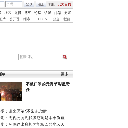
登录
注册
客服
设为首页
城
社区
微博
博客
论坛
访谈
邮箱
游戏
画片
公开课
播客
|
CCTV
频道
栏目
网评
更多
不戴口罩的元宵节彰显责
任
0期：谁来医治“环保焦虑症”
49期：无视公厕现状谈苍蝇是本末倒置
48期：环保逼出真相才能唤回碧水蓝天