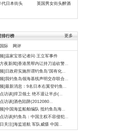
年代日本街头
英国男女街头醉酒
时排行榜
更多
国际
网评
视频]温家宝答记者问·王立军事件
东方夜新闻]香港黑帮内讧持刀追砍警...
视频]日政府实施所谓钓鱼岛“国有化...
视频]我钓鱼岛领海基线声明交存联合...
视频]最新消息：9名日本右翼登钓鱼...
焦点访谈]捍卫领土 绝不退让半步(...
点访谈]酒色陷阱(2012080...
视频]中国海监船舶编队 抵钓鱼岛海...
焦点访谈]钓鱼岛：中国主权不容侵犯...
今日关注]海监巡航 军队威慑 中国...