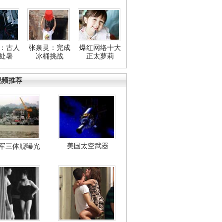
：古人
张泉灵：完成
爆红网络十大
处暑
冰桶挑战
正太萝莉
视频推荐
美国太空武器
军三体舰曝光