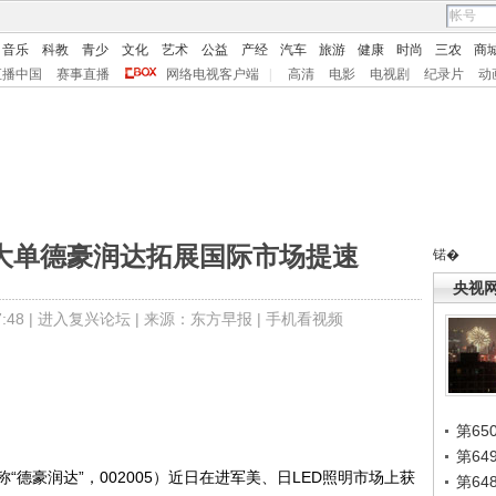
音乐
科教
青少
文化
艺术
公益
产经
汽车
旅游
健康
时尚
三农
商
直播中国
赛事直播
网络电视客户端
|
高清
电影
电视剧
纪录片
动
元大单德豪润达拓展国际市场提速
锘�
央视
48 |
进入复兴论坛
| 来源：东方早报 |
手机看视频
第65
第6
豪润达”，002005）近日在进军美、日LED照明市场上获
第6