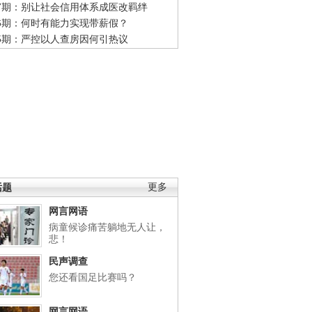
47期：别让社会信用体系成医改羁绊
46期：何时有能力实现带薪假？
45期：严控以人查房因何引热议
话题
更多
网言网语
病童候诊痛苦躺地无人让，
悲！
民声调查
您还看国足比赛吗？
网言网语