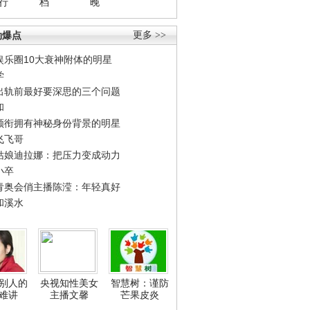
行
档
晚
劲爆点
更多 >>
娱乐圈10大衰神附体的明星
学
出轨前最好要深思的三个问题
和
领衔拥有神秘身份背景的明星
飞飞哥
姑娘迪拉娜：把压力变成动力
小卒
青奥会俏主播陈滢：年轻真好
和溪水
别人的
央视知性美女
智慧树：谨防
难讲
主播文馨
芒果皮炎