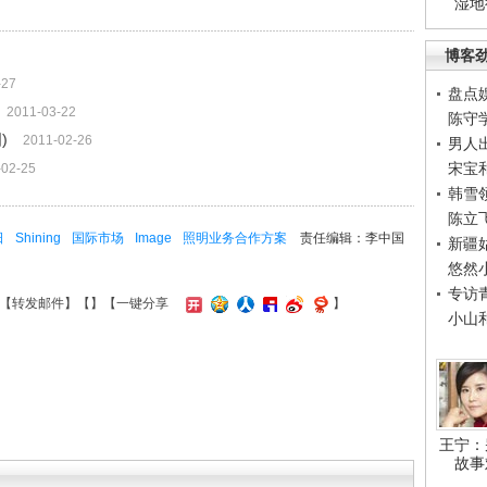
湿地
博客
-27
盘点
2011-03-22
陈守
)
2011-02-26
男人
宋宝
-02-25
韩雪
陈立
日
Shining
国际市场
Image
照明业务合作方案
责任编辑：李中国
新疆
悠然
专访
【
转发邮件
】【
】
【一键分享
】
小山
王宁：
故事