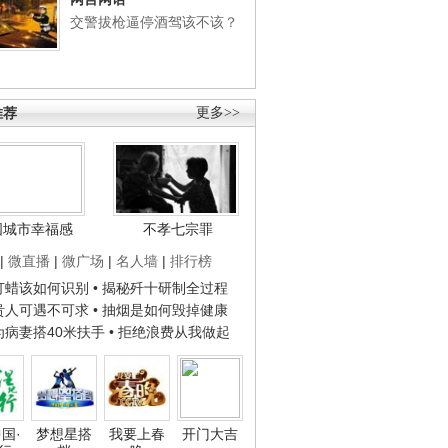
交警拔枪逼停酒驾该不该？
推荐
更多>>
国城市幸福感
不孝七宗罪
|
微直播
|
微广场
|
名人墙
|
排行榜
子打蜡该如何识别
• 揭秘歼十研制全过程
种贵人可遇不可求
• 抽烟是如何毁掉健康
人为病妻搭40米扶手
• 拒绝浪费从我做起
国·
梦想星搭
我要上春
开门大吉