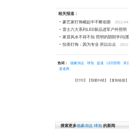
相关报道：
豪艺家灯饰崛起中不断创新
2011-04
雷士六大系列LED新品进军户外照明
家居风水不得不知 照明的阴阳学问(图
怡美灯饰：因为专业 所以出众
2011
热词：
德豪润达
球泡
提速
LED照明
美
渠道商
【
打印
】【
我要纠错
】【
复制链接
】
搜索更多
德豪润达
球泡
的新闻