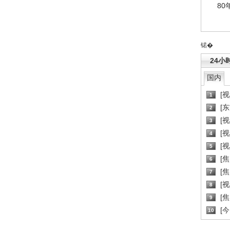
80
锘�
24小
国内
[
1
[
2
[
3
[
4
[
5
[
6
[焦
7
[
8
[
9
[
10