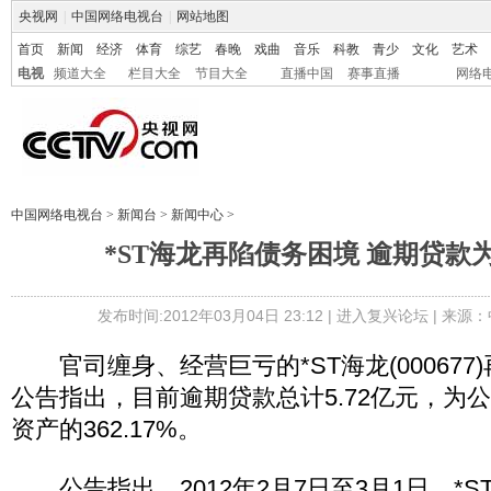
央视网
|
中国网络电视台
|
网站地图
首页
新闻
经济
体育
综艺
春晚
戏曲
音乐
科教
青少
文化
艺术
电视
频道大全
栏目大全
节目大全
直播中国
赛事直播
网络
中国网络电视台
>
新闻台
>
新闻中心
>
*ST海龙再陷债务困境 逾期贷款
发布时间:2012年03月04日 23:12 |
进入复兴论坛
| 来源：
官司缠身、经营巨亏的*ST海龙(000677
公告指出，目前逾期贷款总计5.72亿元，为
资产的362.17%。
公告指出，2012年2月7日至3月1日，*S