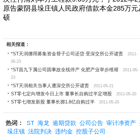
原告蒙阴县垛庄镇人民政府借款本金285万元
硕
相关报道：
*ST天润挪用募集资金替子公司还贷 受深交所公开谴责
2011-
05-23
*ST昌九下属公司因事故全线停产 化肥产业举步维艰
2011-05-
23
*ST天润相关当事人遭深交所公开谴责
2011-05-21
ST零七定向增发今日上市 董事长自购过半定增股
2011-05-20
ST零七增发新股 董事长掷1.8亿自购过半
2011-05-20
热词：
ST
海龙
逾期贷款
公司公告
审计净资产
垛庄镇
法院判决
违约金
控股子公司