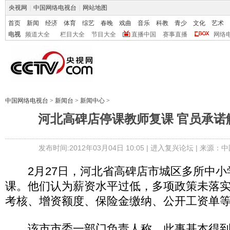
央视网
|
中国网络电视台
|
网站地图
首页
新闻
经济
体育
综艺
春晚
戏曲
音乐
科教
青少
文化
艺术
电视
频道大全
栏目大全
节目大全
直播中国
赛事直播
网络
中国网络电视台
>
新闻台
>
新闻中心
>
河北高碑店停课教师复课 官员承诺
发布时间:2012年03月04日 10:05 |
进入复兴论坛
| 来源：中
2月27日，河北省高碑店市城区多所中小
课。他们认为薪资水平过低，多项政策未落
考核、增资额度、保险金缴纳、公开工资单等
该市市委一部门负责人称，此事基本得到