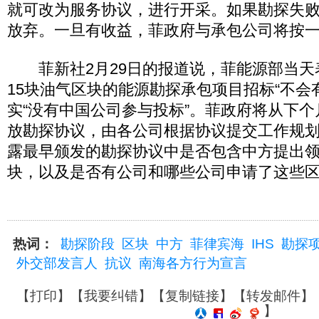
就可改为服务协议，进行开采。如果勘探失
放弃。一旦有收益，菲政府与承包公司将按
菲新社2月29日的报道说，菲能源部当天
15块油气区块的能源勘探承包项目招标“不会
实“没有中国公司参与投标”。菲政府将从下
放勘探协议，由各公司根据协议提交工作规
露最早颁发的勘探协议中是否包含中方提出
块，以及是否有公司和哪些公司申请了这些
热词：
勘探阶段
区块
中方
菲律宾海
IHS
勘探
外交部发言人
抗议
南海各方行为宣言
【
打印
】【
我要纠错
】【
复制链接
】【
转发邮件
】
】