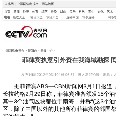
央视网
|
中国网络电视台
|
网站地图
首页
新闻
经济
体育
综艺
春晚
戏曲
音乐
科教
青少
文化
艺术
电视
频道大全
栏目大全
节目大全
直播中国
赛事直播
网络
中国网络电视台
>
新闻台
>
新闻中心
>
菲律宾执意引外资在我海域勘探 
发布时间:2012年03月04日 06:37 |
进入复兴论坛
| 来源：
据菲律宾ABS―CBN新闻网3月1日报道
长拉约格2月29日称，菲律宾准备颁发15个
其中3个油气区块都位于南海，并称“(这3个油
区，除了中国以外的其他所有菲律宾的邻国