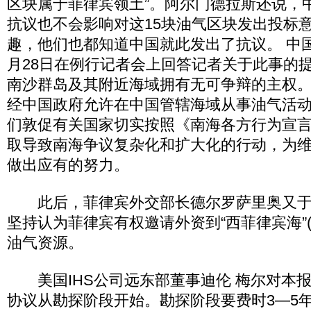
区块属于菲律宾领土”。阿尔门德拉斯还说，
抗议也不会影响对这15块油气区块发出投标
趣，他们也都知道中国就此发出了抗议。 中
月28日在例行记者会上回答记者关于此事的
南沙群岛及其附近海域拥有无可争辩的主权
经中国政府允许在中国管辖海域从事油气活
们敦促有关国家切实按照《南海各方行为宣
取导致南海争议复杂化和扩大化的行动，为
做出应有的努力。
此后，菲律宾外交部长德尔罗萨里奥又于2
坚持认为菲律宾有权邀请外资到“西菲律宾海”
油气资源。
美国IHS公司远东部董事迪伦 梅尔对本
协议从勘探阶段开始。勘探阶段要费时3―5