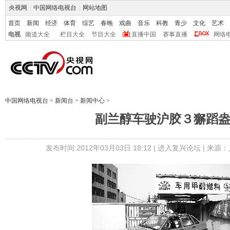
央视网
|
中国网络电视台
|
网站地图
首页
新闻
经济
体育
综艺
春晚
戏曲
音乐
科教
青少
文化
艺术
电视
频道大全
栏目大全
节目大全
直播中国
赛事直播
网络
中国网络电视台
>
新闻台
>
新闻中心
>
副兰醇车驶沪胶３獬蹈
发布时间:2012年03月03日 18:12 |
进入复兴论坛
| 来源：