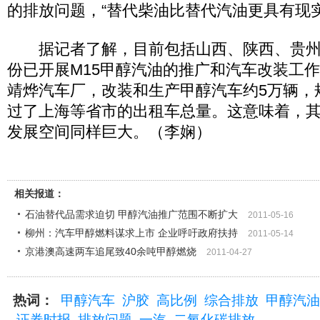
的排放问题，“替代柴油比替代汽油更具有现实
据记者了解，目前包括山西、陕西、贵州
份已开展M15甲醇汽油的推广和汽车改装工
靖烨汽车厂，改装和生产甲醇汽车约5万辆，
过了上海等省市的出租车总量。这意味着，
发展空间同样巨大。（李娴）
相关报道：
石油替代品需求迫切 甲醇汽油推广范围不断扩大
2011-05-16
柳州：汽车甲醇燃料谋求上市 企业呼吁政府扶持
2011-05-14
京港澳高速两车追尾致40余吨甲醇燃烧
2011-04-27
热词：
甲醇汽车
沪胶
高比例
综合排放
甲醇汽油
证券时报
排放问题
一汽
二氧化碳排放