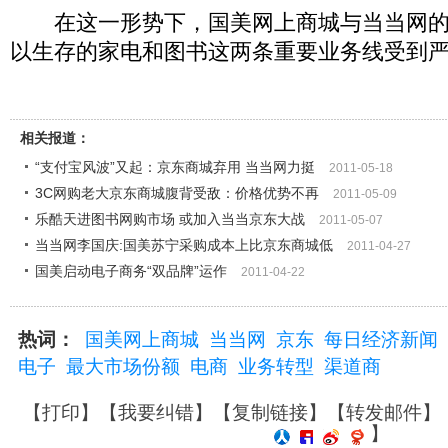
在这一形势下，国美网上商城与当当网的
以生存的家电和图书这两条重要业务线受到
相关报道：
“支付宝风波”又起：京东商城弃用 当当网力挺
2011-05-18
3C网购老大京东商城腹背受敌：价格优势不再
2011-05-09
乐酷天进图书网购市场 或加入当当京东大战
2011-05-07
当当网李国庆:国美苏宁采购成本上比京东商城低
2011-04-27
国美启动电子商务“双品牌”运作
2011-04-22
热词：
国美网上商城
当当网
京东
每日经济新闻
电子
最大市场份额
电商
业务转型
渠道商
【
打印
】【
我要纠错
】【
复制链接
】【
转发邮件
】
】