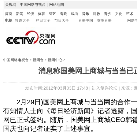
央视网
|
中国网络电视台
|
网站地图
首页
新闻
经济
体育
综艺
春晚
戏曲
音乐
科教
青少
文化
艺术
电视
频道大全
栏目大全
节目大全
直播中国
赛事直播
网络
中国网络电视台
>
新闻台
>
新闻中心
>
消息称国美网上商城与当当已
发布时间:2012年03月03日 17:48 |
进入复兴论坛
| 来源：
2月29日)国美网上商城与当当网的合作
有知情人士向《每日经济新闻》记者透露，
网已正式签约。随后，国美网上商城CEO韩
国庆也向记者证实了上述事宜。