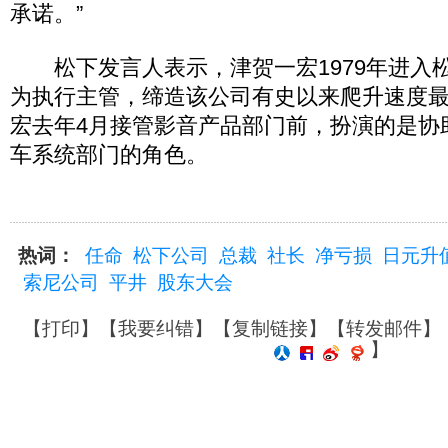
承诺。”
松下发言人表示，津贺一宏1979年进入松
为执行主管，缔造该公司有史以来爬升速度
宏去年4月接管影音产品部门前，扮演的是协
车系统部门的角色。
热词：
任命
松下公司
总裁
社长
净亏损
日元升
索尼公司
平井
股东大会
【
打印
】【
我要纠错
】【
复制链接
】【
转发邮件
】
】