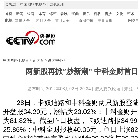
央视网
|
中国网络电视台
|
网站地图
首页
新闻
经济
体育
综艺
春晚
戏曲
音乐
科教
青少
文化
艺术
电视
频道大全
栏目大全
节目大全
直播中国
赛事直播
网络
中国网络电视台
>
新闻台
>
新闻中心
>
两新股再掀“炒新潮” 中科金财首日大
发布时间:2012年03月02日 20:34 |
进入复兴论坛
| 来源：
28日，卡奴迪路和中科金财两只新股登陆
开盘报34.20元，涨幅为23.02%；中科金财开
为81.82%。截至昨日收盘，卡奴迪路报34.
25.86%；中科金财报收40.06元，单日上涨8