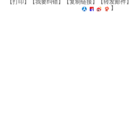
【
打印
】【
我要纠错
】【
复制链接
】【
转发邮件
】
】