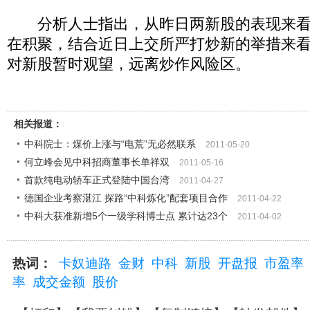
分析人士指出，从昨日两新股的表现来看
在积聚，结合近日上交所严打炒新的举措来
对新股暂时观望，远离炒作风险区。
相关报道：
中科院士：煤价上涨与“电荒”无必然联系
2011-05-20
何立峰会见中科招商董事长单祥双
2011-05-16
首款纯电动轿车正式登陆中国台湾
2011-04-27
德国企业考察湛江 探路“中科炼化”配套项目合作
2011-04-22
中科大获准新增5个一级学科博士点 累计达23个
2011-04-02
热词：
卡奴迪路
金财
中科
新股
开盘报
市盈率
率
成交金额
股价