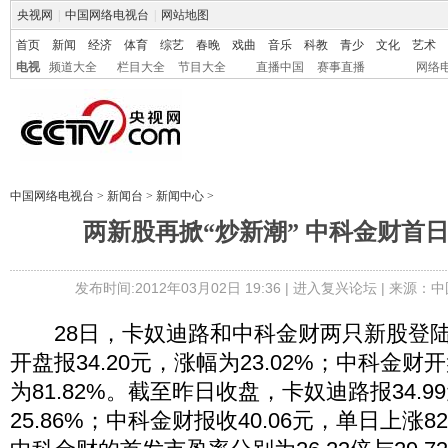
央视网
|
中国网络电视台
|
网站地图
首页
新闻
经济
体育
综艺
春晚
戏曲
音乐
科教
青少
文化
艺术
电视
频道大全
栏目大全
节目大全
直播中国
赛事直播
网络
中国网络电视台
>
新闻台
>
新闻中心
>
两新股再掀“炒新潮” 中科金财首日大
发布时间:2012年03月02日 19:36 |
进入复兴论坛
| 来源：中
28日，卡奴迪路和中科金财两只新股登陆
开盘报34.20元，涨幅为23.02%；中科金财开
为81.82%。截至昨日收盘，卡奴迪路报34.
25.86%；中科金财报收40.06元，单日上涨8