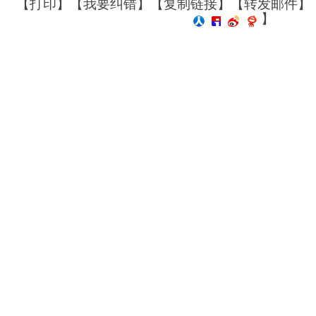
【
打印
】【
我要纠错
】【
复制链接
】【
转发邮件
】
】