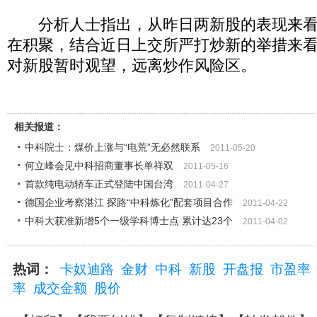
分析人士指出，从昨日两新股的表现来看
在积聚，结合近日上交所严打炒新的举措来
对新股暂时观望，远离炒作风险区。
相关报道：
中科院士：煤价上涨与“电荒”无必然联系
2011-05-20
何立峰会见中科招商董事长单祥双
2011-05-16
首款纯电动轿车正式登陆中国台湾
2011-04-27
德国企业考察湛江 探路“中科炼化”配套项目合作
2011-04-22
中科大获准新增5个一级学科博士点 累计达23个
2011-04-02
热词：
卡奴迪路
金财
中科
新股
开盘报
市盈率
率
成交金额
股价