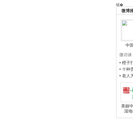
锘�
微博
中
微访谈
• 橙
• 十
• 老
美丽中
湿地