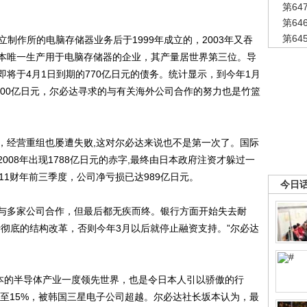
第6
第6
第6
作所的电脑存储器业务后于1999年成立的，2003年又吞
本唯一生产用于电脑存储器的企业，其产量居世界第三位。导
将于4月1日到期的770亿日元的债务。统计显示，到今年1月
600亿日元，尔必达寻求的与有关海外公司合作的努力也是竹篮
经营重组也屡遭失败,这对尔必达来说也不是第一次了。国际
008年出现1788亿日元的赤字,最终由日本政府注资才躲过一
11财年前三季度，公司净亏损已达989亿日元。
今日
多家公司合作，但最后都无疾而终。银行方面开始失去耐
行彻底的结构改革，否则今年3月以后就停止融资支持。”尔必达
本的半导体产业一度领先世界，也是令日本人引以骄傲的行
跌至15%，被韩国三星电子公司超越。尔必达社长坂本认为，最