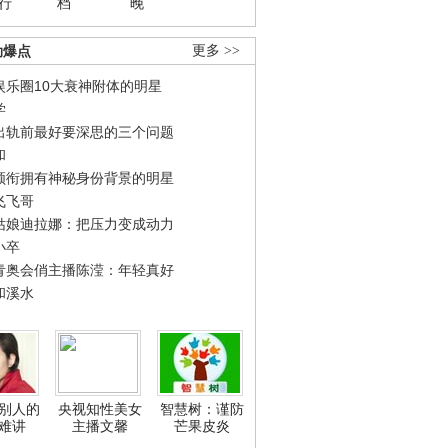
行
档
晚
劲爆点
更多 >>
娱乐圈10大衰神附体的明星
学
出轨前最好要深思的三个问题
和
领衔拥有神秘身份背景的明星
飞飞哥
姑娘迪拉娜：把压力变成动力
小卒
青奥会俏主播陈滢：年轻真好
和溪水
别人的
央视知性美女
智慧树：谨防
难讲
主播文馨
芒果皮炎