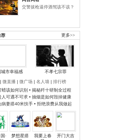
交警拔枪逼停酒驾该不该？
推荐
更多>>
国城市幸福感
不孝七宗罪
|
微直播
|
微广场
|
名人墙
|
排行榜
子打蜡该如何识别
• 揭秘歼十研制全过程
种贵人可遇不可求
• 抽烟是如何毁掉健康
人为病妻搭40米扶手
• 拒绝浪费从我做起
国·
梦想星搭
我要上春
开门大吉