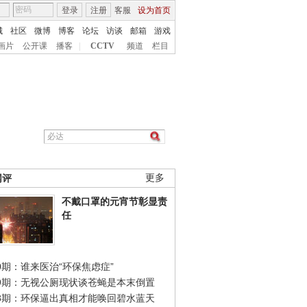
登录
注册
客服
设为首页
城
社区
微博
博客
论坛
访谈
邮箱
游戏
画片
公开课
播客
|
CCTV
频道
栏目
网评
更多
不戴口罩的元宵节彰显责
任
0期：谁来医治“环保焦虑症”
49期：无视公厕现状谈苍蝇是本末倒置
48期：环保逼出真相才能唤回碧水蓝天