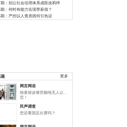
47期：别让社会信用体系成医改羁绊
46期：何时有能力实现带薪假？
45期：严控以人查房因何引热议
话题
更多
网言网语
病童候诊痛苦躺地无人让，
悲！
民声调查
您还看国足比赛吗？
网言网语