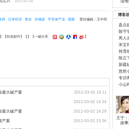
机芯片
湿地
2011-01-20
博客
政府
日本经济
堡垒
存储器
半导体产业
国家
责任编辑：王中经
盘点
陈守
】【
转发邮件
】【
】
【一键分享
】
男人
宋宝
韩雪
陈立
新疆
悠然
专访
小山
业最大破产案
2012-03-02 16:11
2012-03-02 14:34
业最大破产案
2012-03-02 14:29
王宁：
破产案
2012-03-02 13:36
故事