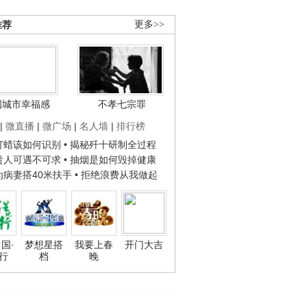
推荐
更多>>
国城市幸福感
不孝七宗罪
|
微直播
|
微广场
|
名人墙
|
排行榜
子打蜡该如何识别
• 揭秘歼十研制全过程
种贵人可遇不可求
• 抽烟是如何毁掉健康
人为病妻搭40米扶手
• 拒绝浪费从我做起
国·
梦想星搭
我要上春
开门大吉
行
档
晚