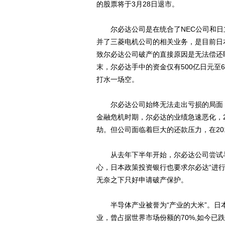
的股票将于3月28日退市。
尔必达公司是在统合了NEC公司和日立制
并了三菱电机公司的相关业务，是目前日
致尔必达公司破产的直接原因是无法偿还即
末，尔必达手中的资金仅有500亿日元至
打水一场空。
尔必达公司始终无法走出亏损的局面，
金融危机时期，尔必达的业绩急速恶化，2
劫。但公司面临着巨大的还款压力，在20
从去年下半年开始，尔必达公司尝试与
心，日本政策投资银行也要求尔必达“进
无奈之下只好申请破产保护。
半导体产业被誉为“产业的大米”。日
业，曾占据世界市场份额的70%,如今已