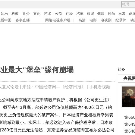
音乐
科教
青少
文化
艺术
公益
产经
汽车
旅游
健康
时尚
三农
商
直播中国
赛事直播
网络电视客户端
|
高清
电影
电视剧
纪录片
动
业最大"堡垒"缘何崩塌
锘�
央视
入复兴论坛
| 来源：中国经济网—《经济日报》 |
手机看视频
达公司向东京地方法院申请破产保护，将根据《公司更生法》
截至去年3月底，尔必达公司负债总额高达4480亿日元（约
业历史上负债规模最大的破产案件。日本经济产业相枝野幸男表
第65
影响减到最小。实际上，尔必达进入破产保护程序后，日本政
第6
有280亿日元已无法偿还，东京证券交易所随即宣布尔必达公司
第6