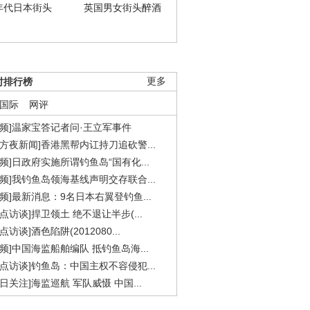
年代日本街头
英国男女街头醉酒
时排行榜
更多
国际
网评
视频]温家宝答记者问·王立军事件
东方夜新闻]香港黑帮内讧持刀追砍警...
视频]日政府实施所谓钓鱼岛“国有化...
视频]我钓鱼岛领海基线声明交存联合...
视频]最新消息：9名日本右翼登钓鱼...
焦点访谈]捍卫领土 绝不退让半步(...
点访谈]酒色陷阱(2012080...
视频]中国海监船舶编队 抵钓鱼岛海...
焦点访谈]钓鱼岛：中国主权不容侵犯...
今日关注]海监巡航 军队威慑 中国...