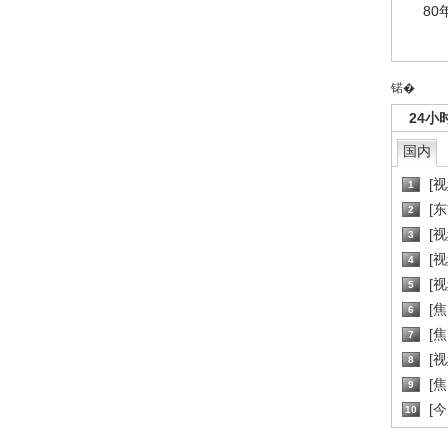
80
锘�
24小
国内
[
1
[
2
[
3
[
4
[
5
[
6
[焦
7
[
8
[
9
[
10