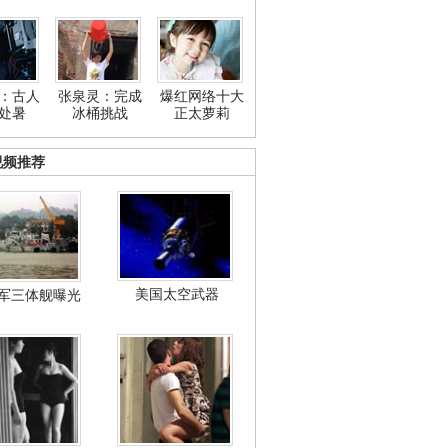
：古人
张泉灵：完成
爆红网络十大
处暑
冰桶挑战
正太萝莉
视频推荐
美国太空武器
军三体舰曝光