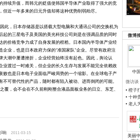
的持续升值，而韩元的贬值使韩国半导体产业取得了强大的竞
，但近一年多来的日元升值却将这种优势削弱殆尽。
因此，日本存储器是以搭载大型电脑和大通讯公司的交换机为
后起的三星电子及美国的美光科技公司则是在强调品质的同时
微博
达的价格竞争力成了自身发展的桎梏。日本国内半导体产业经
造企业，也是日本政府力保的“准国家队”企业。尽管有政府注
牌大潮中屡遭挫折，企业经营始终没有起色。因此，舆论认
企业渡过一时难关，但企业的长久生存与发展不能完全依赖政
中
衰败也是日本电子业面临严峻局势的一个缩影。在全球电子产
有不可替代性的产品，随时都有陷入被动、进而倒闭的可能。
微访谈
车之覆，会不会在不久前刚刚整合液晶面板业务的日立、东芝、
• 橙
• 十
• 老
影响
2011-03-15
美丽中