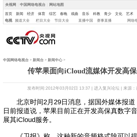
央视网
|
中国网络电视台
|
网站地图
首页
新闻
经济
体育
综艺
春晚
戏曲
音乐
科教
青少
文化
艺术
电视
频道大全
栏目大全
节目大全
直播中国
赛事直播
网络
中国网络电视台
>
新闻台
>
新闻中心
>
传苹果面向iCloud流媒体开发高
发布时间:2012年03月02日 13:37 |
进入复兴论坛
| 来源：
北京时间2月29日消息，据国外媒体报道
日前报道说，苹果目前正在开发高保真数字
展其iCloud服务。
《卫报》称，这种新的音频格式除可以提