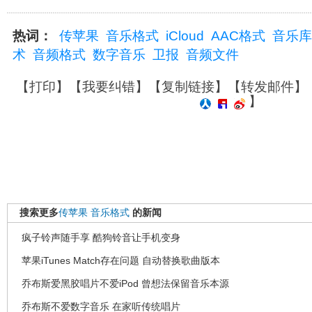
热词：
传苹果
音乐格式
iCloud
AAC格式
音乐库
术
音频格式
数字音乐
卫报
音频文件
【
打印
】【
我要纠错
】【
复制链接
】【
转发邮件
】
】
搜索更多
传苹果
音乐格式
的新闻
疯子铃声随手享 酷狗铃音让手机变身
苹果iTunes Match存在问题 自动替换歌曲版本
乔布斯爱黑胶唱片不爱iPod 曾想法保留音乐本源
乔布斯不爱数字音乐 在家听传统唱片