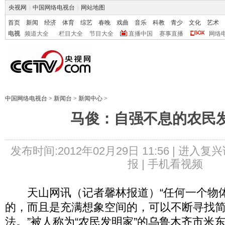
央视网
|
中国网络电视台
|
网站地图
首页
新闻
经济
体育
综艺
春晚
戏曲
音乐
科教
青少
文化
艺术
电视
频道大全
栏目大全
节目大全
直播中国
赛事直播
网络
中国网络电视台
>
新闻台
>
新闻中心
>
马俊：自强不息的农民
发布时间:2012年02月29日 11:56 |
进入复兴
报 |
手机看视频
天山网讯（记者馨林报道）“任何一个物
的，而且是充满想象空间的，可以不断寻找
法。”被人称为“农民发明家”的乌鲁木齐市米