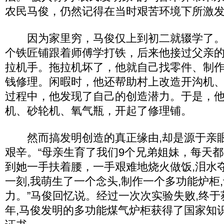
农民马俊，仍然记得在当时艰苦环境下所激
因为家里穷，马俊仅上到初二就辍学了。
个铁匠铺跟着师傅学打铁，后来他接过父亲
拉机手。拖拉机坏了，他就自己找零件、制
钱修理。闲暇时，他还帮助村上改造开沟机
过程中，他发现了自己的创造潜力。于是，
机、砂轮机、氧气瓶，开起了修理铺。
然而搞发明创造的真正缘由,却是源于亲眼
艰辛。“母亲生育了我们9个兄弟姐妹，每天
到她一手扶着腰，一手艰难地烧火做饭,泪水
一刻,我萌生了一个念头,制作一个多功能炉柜
力。”马俊回忆说。经过一次次实验失败,终于获
年,马俊发明的多功能煤气炉柜获得了国家知