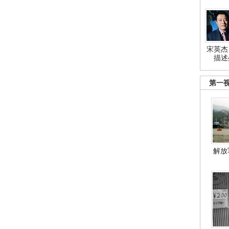
宋英杰
描述
第一
解放