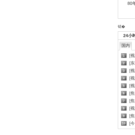
80
锘�
24小
国内
[
1
[
2
[
3
[
4
[
5
[
6
[焦
7
[
8
[
9
[
10