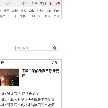
登录
注册
客服
设为首页
城
社区
微博
博客
论坛
访谈
邮箱
游戏
画片
公开课
播客
|
CCTV
频道
栏目
网评
更多
不戴口罩的元宵节彰显责
任
0期：谁来医治“环保焦虑症”
49期：无视公厕现状谈苍蝇是本末倒置
48期：环保逼出真相才能唤回碧水蓝天