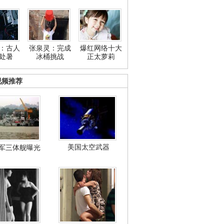
：古人
张泉灵：完成
爆红网络十大
处暑
冰桶挑战
正太萝莉
视频推荐
美国太空武器
军三体舰曝光