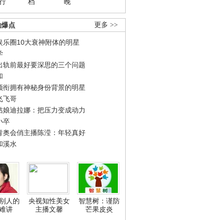
行
档
晚
劲爆点
更多 >>
娱乐圈10大衰神附体的明星
学
出轨前最好要深思的三个问题
和
领衔拥有神秘身份背景的明星
飞飞哥
姑娘迪拉娜：把压力变成动力
小卒
青奥会俏主播陈滢：年轻真好
和溪水
别人的
央视知性美女
智慧树：谨防
难讲
主播文馨
芒果皮炎