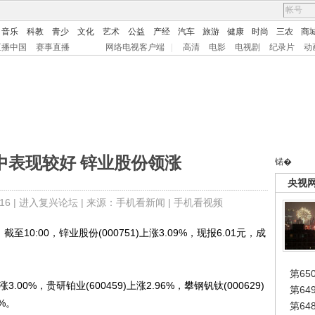
音乐
科教
青少
文化
艺术
公益
产经
汽车
旅游
健康
时尚
三农
商
直播中国
赛事直播
网络电视客户端
|
高清
电影
电视剧
纪录片
动
中表现较好 锌业股份领涨
锘�
央视
6 |
进入复兴论坛
| 来源：手机看新闻 |
手机看视频
:00，锌业股份(000751)上涨3.09%，现报6.01元，成
第65
00%，贵研铂业(600459)上涨2.96%，攀钢钒钛(000629)
第6
0%。
第6