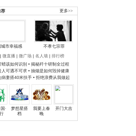
推荐
更多>>
国城市幸福感
不孝七宗罪
|
微直播
|
微广场
|
名人墙
|
排行榜
子打蜡该如何识别
• 揭秘歼十研制全过程
种贵人可遇不可求
• 抽烟是如何毁掉健康
人为病妻搭40米扶手
• 拒绝浪费从我做起
国·
梦想星搭
我要上春
开门大吉
行
档
晚