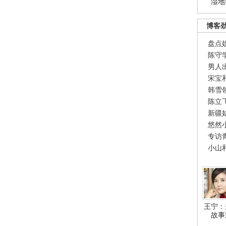
湿地
博客
盘点
陈守
男人
宋宝
韩雪
陈立
新疆
悠然
专访
小山
王宁：
故事