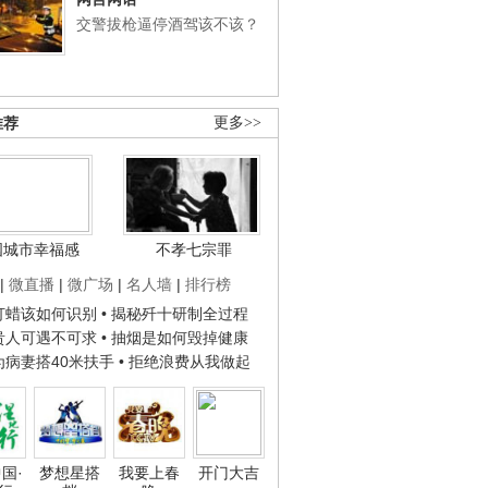
交警拔枪逼停酒驾该不该？
推荐
更多>>
国城市幸福感
不孝七宗罪
|
微直播
|
微广场
|
名人墙
|
排行榜
子打蜡该如何识别
• 揭秘歼十研制全过程
种贵人可遇不可求
• 抽烟是如何毁掉健康
人为病妻搭40米扶手
• 拒绝浪费从我做起
国·
梦想星搭
我要上春
开门大吉