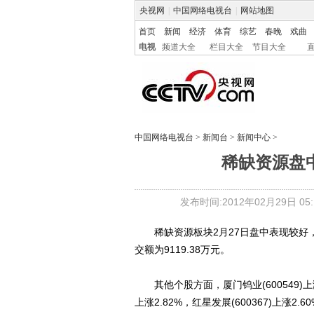
央视网
|
中国网络电视台
|
网站地图
首页
新闻
经济
体育
综艺
春晚
戏曲
电视
频道大全
栏目大全
节目大全
中国网络电视台
>
新闻台
>
新闻中心
>
稀缺资源盘
发布时间:2012年02月29日 05:1
稀缺资源板块2月27日盘中表现较好，截至10
交额为9119.38万元。
其他个股方面，厦门钨业(600549)上涨3.
上涨2.82%，红星发展(600367)上涨2.6