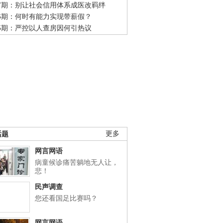
47期：别让社会信用体系成医改羁绊
46期：何时有能力实现带薪假？
45期：严控以人查房因何引热议
话题
更多
网言网语
病童候诊痛苦躺地无人让，
悲！
民声调查
您还看国足比赛吗？
网言网语