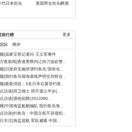
年代日本街头
英国男女街头醉酒
时排行榜
更多
国际
网评
视频]温家宝答记者问·王立军事件
东方夜新闻]香港黑帮内讧持刀追砍警...
视频]日政府实施所谓钓鱼岛“国有化...
视频]我钓鱼岛领海基线声明交存联合...
视频]最新消息：9名日本右翼登钓鱼...
焦点访谈]捍卫领土 绝不退让半步(...
点访谈]酒色陷阱(2012080...
视频]中国海监船舶编队 抵钓鱼岛海...
焦点访谈]钓鱼岛：中国主权不容侵犯...
今日关注]海监巡航 军队威慑 中国...