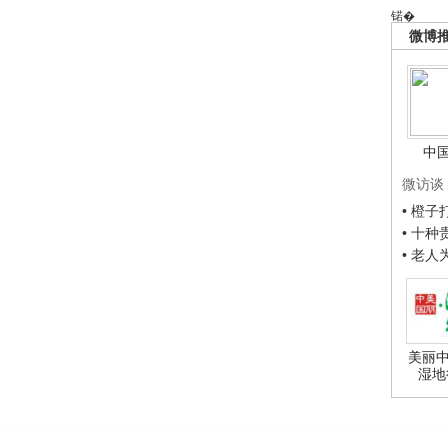
锘�
微博
中
微访谈
• 橙
• 十
• 老
美丽中
湿地