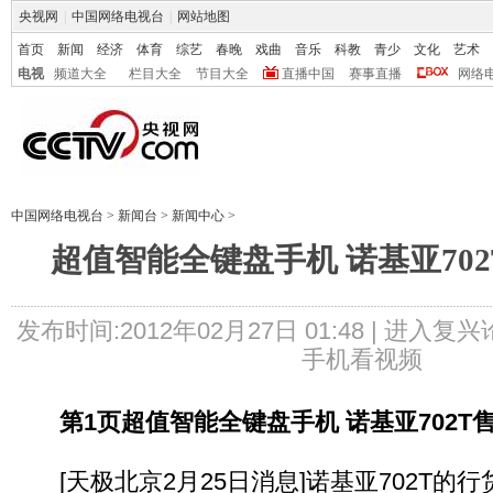
央视网
|
中国网络电视台
|
网站地图
首页
新闻
经济
体育
综艺
春晚
戏曲
音乐
科教
青少
文化
艺术
电视
频道大全
栏目大全
节目大全
直播中国
赛事直播
网络
中国网络电视台
>
新闻台
>
新闻中心
>
超值智能全键盘手机 诺基亚702T
发布时间:2012年02月27日 01:48 |
进入复兴
手机看视频
第1页
超值智能全键盘手机 诺基亚702T售
[天极北京2月25日消息]诺基亚702T的行