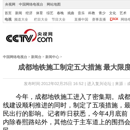
央视网
|
中国网络电视台
|
网站地图
首页
新闻
经济
体育
综艺
春晚
戏曲
音乐
科教
青少
文化
艺术
电视
频道大全
栏目大全
节目大全
直播中国
赛事直播
网络
中国网络电视台
>
新闻台
>
新闻中心
>
成都地铁施工制定五大措施 最大限
发布时间:2012年02月25日 16:52 |
进入复兴论坛
| 来源：
今年，成都地铁施工进入了密集期。成都
线建设顺利推进的同时，制定了五项措施，
民出行的影响。记者昨日获悉，今年4月底前
内除春熙路站外，其他位于主车道上的围挡