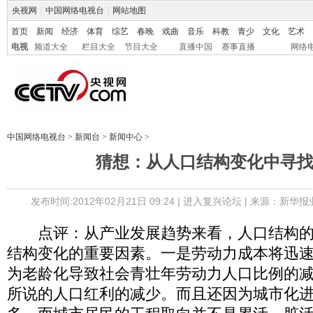
央视网
|
中国网络电视台
|
网站地图
首页
新闻
经济
体育
综艺
春晚
戏曲
音乐
科教
青少
文化
艺术
电视
频道大全
栏目大全
节目大全
直播中国
赛事直播
网络
中国网络电视台
>
新闻台
>
新闻中心
>
猜想：从人口结构变化中寻
发布时间:2012年02月21日 09:24 |
进入复兴论坛
| 来源：新华报
点评：从产业发展趋势来看，人口结构的
结构变化的重要因素。一是劳动力成本将迅
为老龄化导致社会青壮年劳动力人口比例的
所说的人口红利的减少。而且还因为城市化