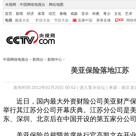
央视网
|
中国网络电视台
|
网站地图
首页
新闻
经济
体育
综艺
春晚
戏曲
音乐
科教
青少
文化
艺术
电视
频道大全
栏目大全
节目大全
直播中国
赛事直播
网络
中国网络电视台
>
新闻台
>
新闻中心
>
美亚保险落地江苏
发布时间:2012年02月20日 00:52 |
进入复兴论坛
| 来源：南京龙
近日，国内最大外资财险公司美亚财产保
举行其江苏分公司开幕庆典。江苏分公司是
东、深圳、北京后在中国开设的第五家分公
美亚保险总裁暨首席执行官高凯文在开业