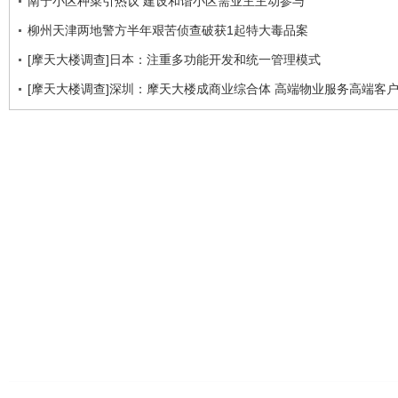
南宁小区种菜引热议 建设和谐小区需业主主动参与
柳州天津两地警方半年艰苦侦查破获1起特大毒品案
[摩天大楼调查]日本：注重多功能开发和统一管理模式
[摩天大楼调查]深圳：摩天大楼成商业综合体 高端物业服务高端客