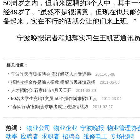
50周岁之内，但前来应聘的3个人中，其中一
经49岁了。“虽然不是很满意，但现在也只能
备起来，实在不行的话就会让他们来上班。”
宁波晚报记者程旭辉实习生王凯艺通讯员
相关报道：
宁波昨天有场招聘会 海洋经济人才受追捧
2011-05-08
招聘收押金多是骗人招数 提醒市民谨慎选择
2011-05-06
人才招聘会 石家庄市4月天天开
2011-03-30
50名大学生竞聘1文员 50个操作岗难招1工人
2011-03-04
“春风行动”招聘会求职者就业观望情绪浓
2011-02-27
热词：
物业公司
物业企业
宁波晚报
物业管理协
动率
应聘者
求职者
招聘会
维修电工
专场招聘