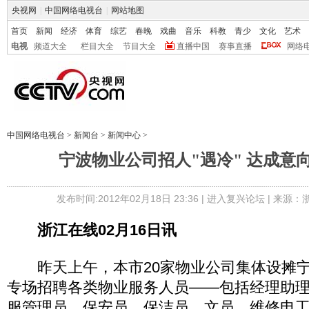
央视网
|
中国网络电视台
|
网站地图
首页
新闻
经济
体育
综艺
春晚
戏曲
音乐
科教
青少
文化
艺术
电视
频道大全
栏目大全
节目大全
直播中国
赛事直播
网络
中国网络电视台
>
新闻台
>
新闻中心
>
宁波物业公司招人"遇冷" 达成意向
发布时间:2012年02月18日 23:36 |
进入复兴论坛
| 来源：
浙江在线02月16日讯
昨天上午，本市20家物业公司集体设摊宁
专场招聘各类物业服务人员――包括经理助
服管理员、保安员、保洁员、文员、维修电