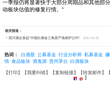
一季报仍将显著快于大部分周期品和其他部
动板块估值的修复行情。”
相关报道：
四川酒企发起“中国白酒金三角原产地保护公约”
2011-03-26
热词：
白酒股
公募基金
行业分析师
私募基金
赚
情
食品板块
酒鬼酒
贵州茅台
白酒板块
【
打印
】【
我要纠错
】【
复制链接
】【
转发邮件
】
】