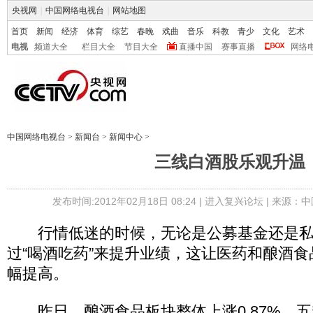
央视网
|
中国网络电视台
|
网站地图
首页
新闻
经济
体育
综艺
春晚
戏曲
音乐
科教
青少
文化
艺术
电视
频道大全
栏目大全
节目大全
直播中国
赛事直播
网络
中国网络电视台
>
新闻台
>
新闻中心
>
三线白酒股乐观升温
发布时间:2012年02月18日 08:24 |
进入复兴论坛
| 来源：中
行情低迷的时候，无论是公募基金还是私
过“喝酒吃药”来提升业绩，这让医药和酿酒
幅提高。
昨日，酿酒食品板块整体上涨0.87%，五