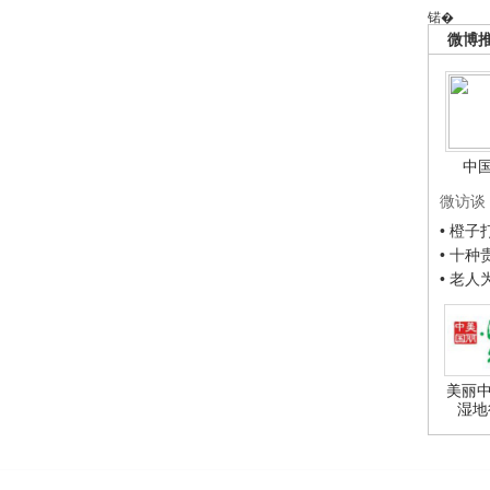
锘�
微博
中
微访谈
• 橙
• 十
• 老
美丽中
湿地