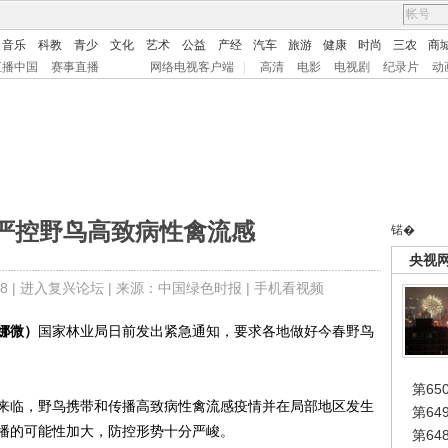
音乐
科教
青少
文化
艺术
公益
产经
汽车
旅游
健康
时尚
三农
商
直播中国
赛事直播
网络电视客户端
|
高清
电影
电视剧
纪录片
动
严控野鸟高致病性禽流感
锘�
央视
8 |
进入复兴论坛
| 来源：中国绿色时报 |
手机看视频
娜微）
国家林业局日前发出紧急通知，要求各地做好今春野鸟
第65
临，野鸟携带和传播高致病性禽流感疫情并在局部地区发生
第6
播的可能性加大，防控形势十分严峻。
第6