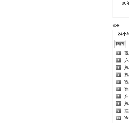
80
锘�
24小
国内
[
1
[
2
[
3
[
4
[
5
[
6
[焦
7
[
8
[
9
[
10