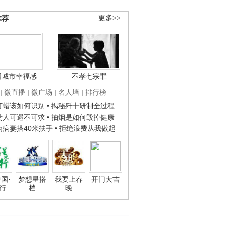
推荐
更多>>
国城市幸福感
不孝七宗罪
|
微直播
|
微广场
|
名人墙
|
排行榜
子打蜡该如何识别
• 揭秘歼十研制全过程
种贵人可遇不可求
• 抽烟是如何毁掉健康
人为病妻搭40米扶手
• 拒绝浪费从我做起
国·
梦想星搭
我要上春
开门大吉
行
档
晚