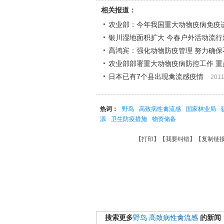
相关报道：
农业部：今年我国重大动物疫病免疫进
银川湿地面积扩大 今春户外活动流行
高鸿宾：强化动物防疫管理 努力确
农业部部署重大动物疫病防控工作 
日本已有7个县出现禽流感疫情
2011
热词：
野鸟
高致病性禽流感
国家林业局
源
卫生防疫措施
物资储备
【
打印
】【
我要纠错
】【
复制链
搜索更多
野鸟
高致病性禽流感
的新闻