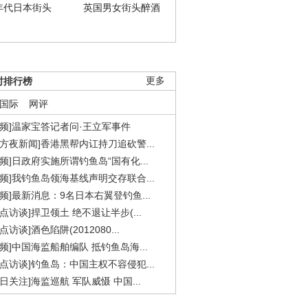
年代日本街头
英国男女街头醉酒
时排行榜
更多
国际
网评
视频]温家宝答记者问·王立军事件
东方夜新闻]香港黑帮内讧持刀追砍警...
视频]日政府实施所谓钓鱼岛“国有化...
视频]我钓鱼岛领海基线声明交存联合...
视频]最新消息：9名日本右翼登钓鱼...
焦点访谈]捍卫领土 绝不退让半步(...
点访谈]酒色陷阱(2012080...
视频]中国海监船舶编队 抵钓鱼岛海...
焦点访谈]钓鱼岛：中国主权不容侵犯...
今日关注]海监巡航 军队威慑 中国...