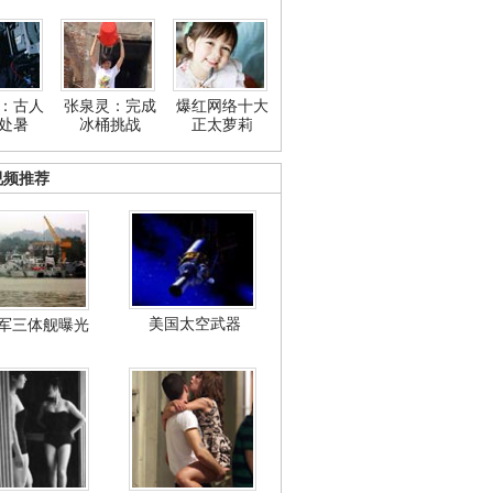
：古人
张泉灵：完成
爆红网络十大
处暑
冰桶挑战
正太萝莉
视频推荐
美国太空武器
军三体舰曝光