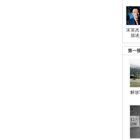
宋英杰
描述
第一
解放