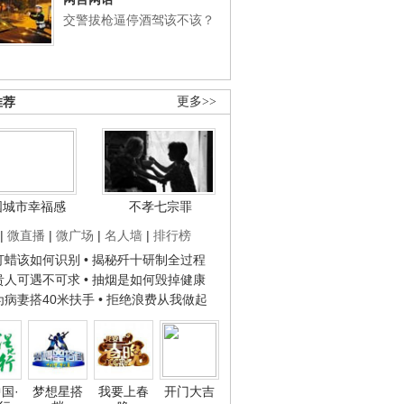
交警拔枪逼停酒驾该不该？
推荐
更多>>
国城市幸福感
不孝七宗罪
|
微直播
|
微广场
|
名人墙
|
排行榜
子打蜡该如何识别
• 揭秘歼十研制全过程
种贵人可遇不可求
• 抽烟是如何毁掉健康
人为病妻搭40米扶手
• 拒绝浪费从我做起
国·
梦想星搭
我要上春
开门大吉