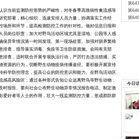
第6
识当前监测防控形势的严峻性，对冬春季高致病性禽流感等
第6
第6
研究部署，精心组织，迅速安排人员力量，协调落实工作经
控场所和环节，提高检测防控工作的针对性。做好信息日报和
人员岗位职责，加大对野鸟活动区域尤其是湿地、公园等人感
确保异常情况第一时间发现、第一现场处置。加强对驯养繁殖
患排查，指导落实消毒、免疫等卫生防疫措施。会同有关部
患排查，适时联合开展专项执法行动，严厉打击违法猎捕、买
物资源的行为，切断野生动物疫病传播途径。要积极开展宣传
传科学防控理念，提高公众的防控意识和能力。在野鸟活动区
流感高风险区，通过各种形式告知公众远离野鸟等野生动物，
今日
及时报告。要向社会公布野生动物异常情况报告电话。制定激
影爱好者等人士的作用，壮大一线监测防控力量，形成群防群