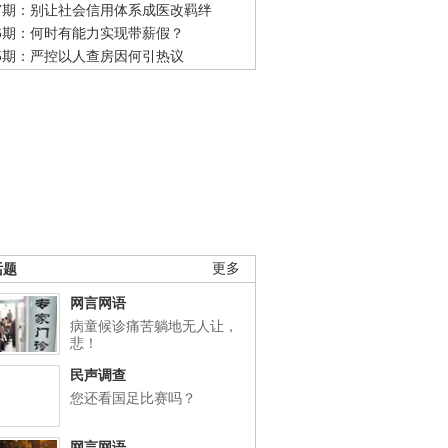
47期：别让社会信用体系成医改羁绊
46期：何时有能力实现带薪假？
45期：严控以人查房因何引热议
话题
更多
网言网语
病童候诊痛苦躺地无人让，
悲！
民声调查
您还看国足比赛吗？
网言网语