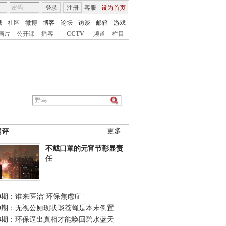
登录
注册
客服
设为首页
城
社区
微博
博客
论坛
访谈
邮箱
游戏
画片
公开课
播客
|
CCTV
频道
栏目
网评
更多
不戴口罩的元宵节彰显责
任
0期：谁来医治“环保焦虑症”
49期：无视公厕现状谈苍蝇是本末倒置
48期：环保逼出真相才能唤回碧水蓝天