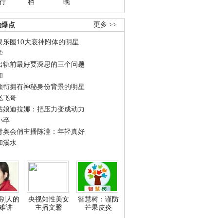
行
档
晚
劲爆点
更多 >>
娱乐圈10大衰神附体的明星
学
出轨前最好要深思的三个问题
和
领衔拥有神秘身份背景的明星
飞飞哥
姑娘迪拉娜：把压力变成动力
小卒
青奥会俏主播陈滢：年轻真好
和溪水
别人的
央视知性美女
智慧树：谨防
难讲
主播文馨
芒果皮炎