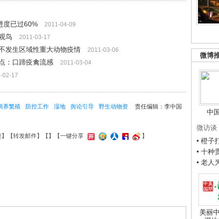
度已过60%
2011-04-09
观鸟
2011-03-17
保不发生区域性重大动物疫情
2011-03-06
微博
重点：口蹄疫禽流感
2011-03-04
-02-17
驯养繁殖
防控工作
湿地
舆论引导
野生动物资
责任编辑：李中国
中
微访谈
接
】【
转发邮件
】【
】
【一键分享
】
• 橙
• 十
• 老
美丽中