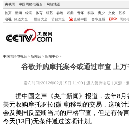
央视网
|
中国网络电视台
|
网站地图
首页
新闻
经济
体育
综艺
春晚
戏曲
音乐
科教
青少
文化
艺术
电视
频道大全
栏目大全
节目大全
直播中国
赛事直播
网络
中国网络电视台
>
新闻台
>
新闻中心
>
谷歌并购摩托案今或通过审查 上万
发布时间:2012年02月15日 11:09 |
进入复兴论坛
| 来源：
据中国之声《央广新闻》报道，去年8月谷歌
美元收购摩托罗拉(微博)移动的交易，这项
会及美国反垄断当局的严格审查，但是有传
今天(13日)无条件通过这项计划。