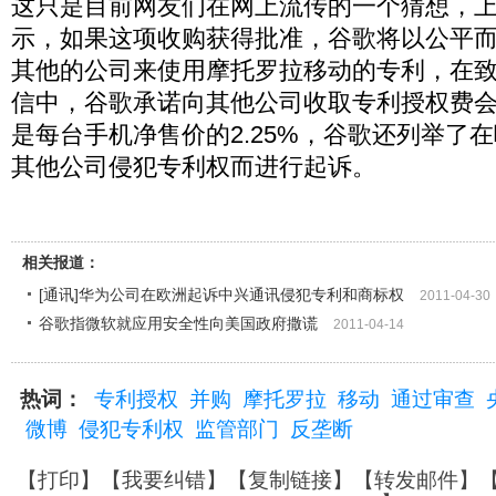
这只是目前网友们在网上流传的一个猜想，
示，如果这项收购获得批准，谷歌将以公平
其他的公司来使用摩托罗拉移动的专利，在
信中，谷歌承诺向其他公司收取专利授权费
是每台手机净售价的2.25%，谷歌还列举了
其他公司侵犯专利权而进行起诉。
相关报道：
[通讯]华为公司在欧洲起诉中兴通讯侵犯专利和商标权
2011-04-30
谷歌指微软就应用安全性向美国政府撒谎
2011-04-14
热词：
专利授权
并购
摩托罗拉
移动
通过审查
微博
侵犯专利权
监管部门
反垄断
【
打印
】【
我要纠错
】【
复制链接
】【
转发邮件
】