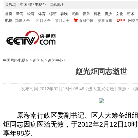
央视网
|
中国网络电视台
|
网站地图
首页
新闻
经济
体育
综艺
春晚
戏曲
音乐
科教
青少
文化
艺术
电视
频道大全
栏目大全
节目大全
直播中国
赛事直播
网络
中国网络电视台
>
新闻台
>
新闻中心
>
赵光炬同志逝世
发布时间:2012年02月15日 08:49 |
进入复兴论坛
| 来源：《
原海南行政区委副书记、区人大筹备组组
炬同志因病医治无效，于2012年2月12日10
享年98岁。