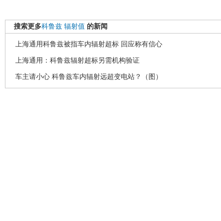
搜索更多
科鲁兹
辐射值
的新闻
上海通用科鲁兹被指车内辐射超标 回应称有信心
上海通用：科鲁兹辐射超标另需机构验证
车主请小心 科鲁兹车内辐射远超变电站？（图）