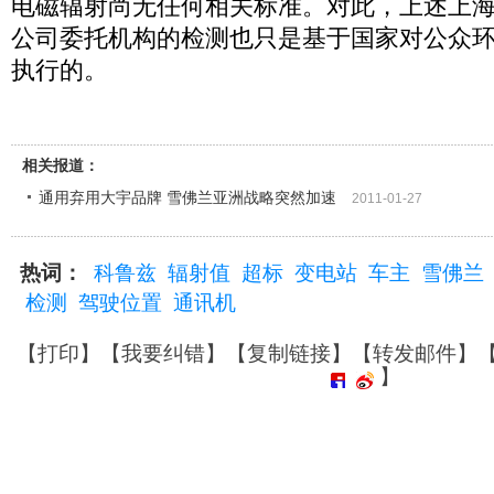
电磁辐射尚无任何相关标准。对此，上述上
公司委托机构的检测也只是基于国家对公众
执行的。
相关报道：
通用弃用大宇品牌 雪佛兰亚洲战略突然加速
2011-01-27
热词：
科鲁兹
辐射值
超标
变电站
车主
雪佛兰
检测
驾驶位置
通讯机
【
打印
】【
我要纠错
】【
复制链接
】【
转发邮件
】
】