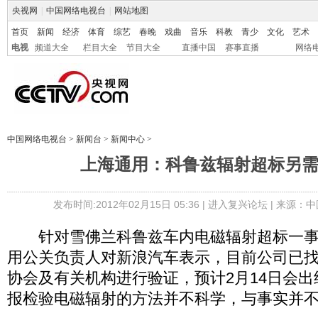
央视网
|
中国网络电视台
|
网站地图
首页
新闻
经济
体育
综艺
春晚
戏曲
音乐
科教
青少
文化
艺术
电视
频道大全
栏目大全
节目大全
直播中国
赛事直播
网络
中国网络电视台
>
新闻台
>
新闻中心
>
上海通用：科鲁兹辐射超标另
发布时间:2012年02月15日 05:36 |
进入复兴论坛
| 来源：中
针对雪佛兰科鲁兹车内电磁辐射超标一事，
用公关负责人对新浪汽车表示，目前公司已
协会及有关机构进行验证，预计2月14日会
报检验电磁辐射的方法并不科学，与事实并